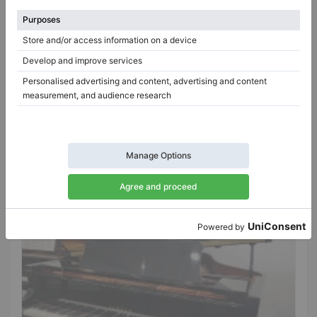
Hot
Usado, C. Bechstein, B 203
Año: 1911
Longitud:
6′7″
País:
Francia
Precio de venta:
Ciudad:
Albi
$25,377.92
Empresa
/
Vendedor
vertificado