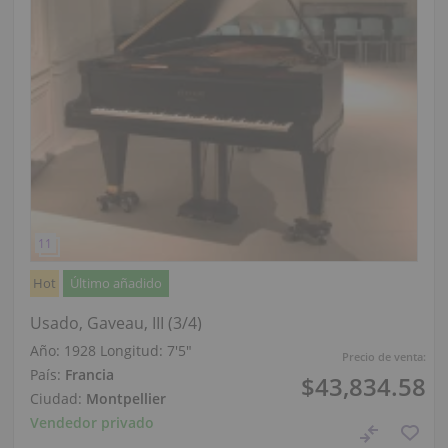
Hot
Último añadido
Usado, Gaveau, III (3/4)
Año: 1928
Longitud:
7′5″
Precio de venta:
País:
Francia
$43,834.58
Ciudad:
Montpellier
Vendedor privado