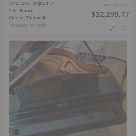
Año: 2019
Longitud:
7′
Precio de venta:
País:
Francia
$32,299.17
Ciudad:
Thionville
Vendedor privado