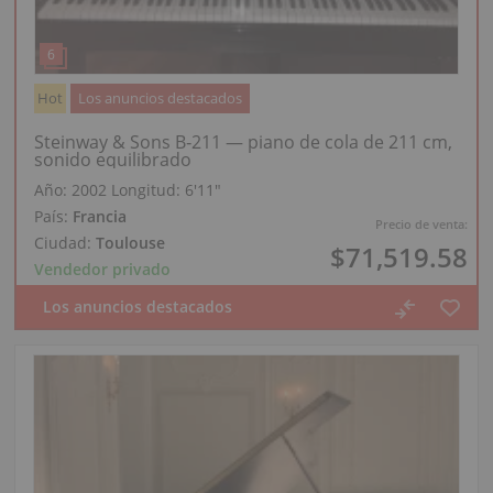
Hot
Los anuncios destacados
Steinway & Sons B‑211 — piano de cola de 211 cm,
sonido equilibrado
Año: 2002
Longitud:
6′11″
País:
Francia
Precio de venta:
Ciudad:
Toulouse
$71,519.58
Vendedor privado