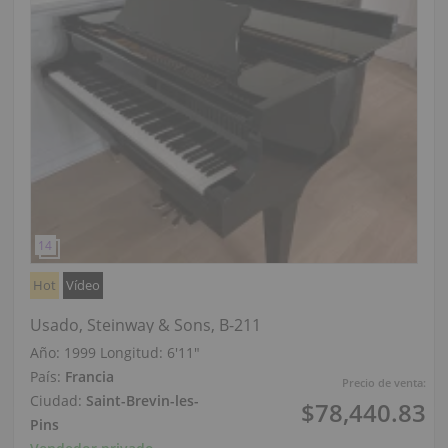
Hot
Vídeo
Usado, Steinway & Sons, B-211
Año: 1999
Longitud:
6′11″
País:
Francia
Precio de venta:
Ciudad:
Saint-Brevin-les-
$78,440.83
Pins