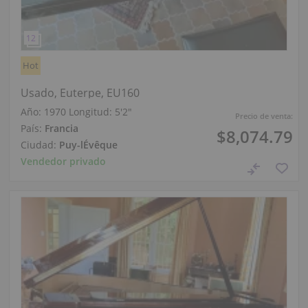
Hot
Usado, Euterpe, EU160
Año: 1970
Longitud:
5′2″
Precio de venta:
País:
Francia
$8,074.79
Ciudad:
Puy-lÉvêque
Vendedor privado