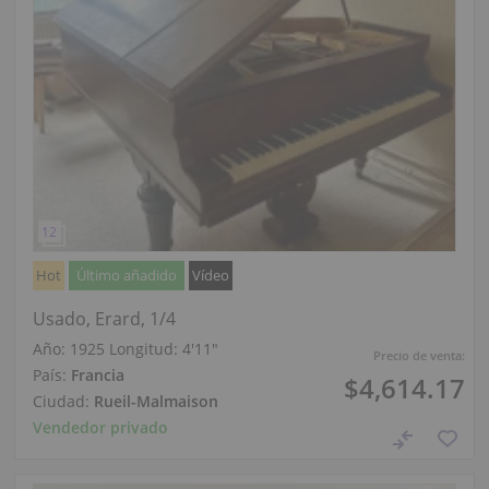
Hot
Último añadido
Vídeo
Usado, Erard, 1/4
Año: 1925
Longitud:
4′11″
Precio de venta:
País:
Francia
$4,614.17
Ciudad:
Rueil-Malmaison
Vendedor privado