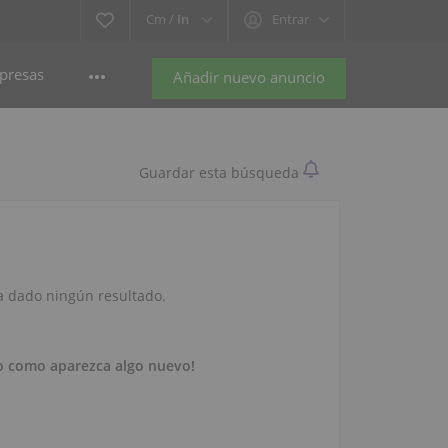
Cm /
In
Entrar
presas
Añadir nuevo anuncio
Guardar esta búsqueda
a dado ningún resultado.
o como aparezca algo nuevo!