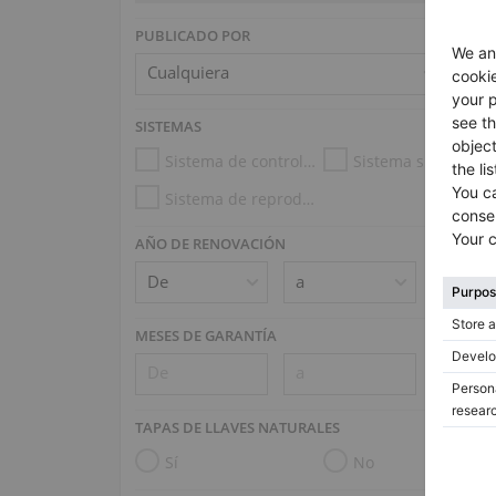
PUBLICADO POR
SISTEMAS
Sistema de control de la humedad
Sistema silencioso
Sistema de reproducción (e.g. Disklavier, PianoDisc)
AÑO DE RENOVACIÓN
MESES DE GARANTÍA
TAPAS DE LLAVES NATURALES
Sí
No