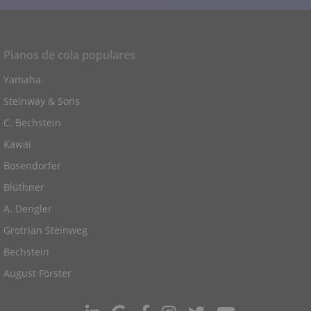
Pianos de cola populares
Yamaha
Steinway & Sons
C. Bechstein
Kawai
Bosendorfer
Blüthner
A. Dengler
Grotrian Steinweg
Bechstein
August Förster