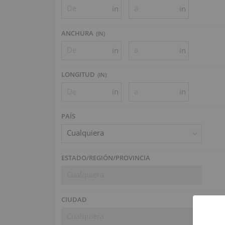
in
in
ANCHURA
(
IN
)
in
in
LONGITUD
(
IN
)
in
in
PAÍS
Cualquiera
ESTADO/REGIÓN/PROVINCIA
Cualquiera
CIUDAD
Cualquiera