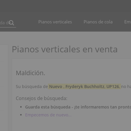
Pianos verticales
Pianos de cola
Em
Pianos verticales en venta
Maldición.
Su búsqueda de
Nuevo
,
Fryderyk Buchholtz
,
UP126
,
no h
Consejos de búsqueda:
Guarda esta búsqueda - ¡te informaremos tan pront
Empecemos de nuevo...