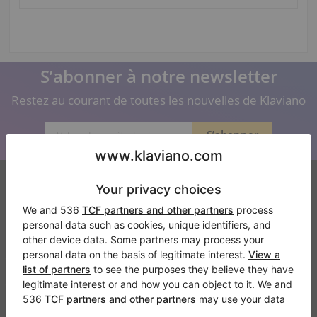
S’abonner à notre newsletter
Restez au courant de toutes les nouvelles de Klaviano
Klaviano
FAQ
Contact
Qui sommes-nous
Donner un avis