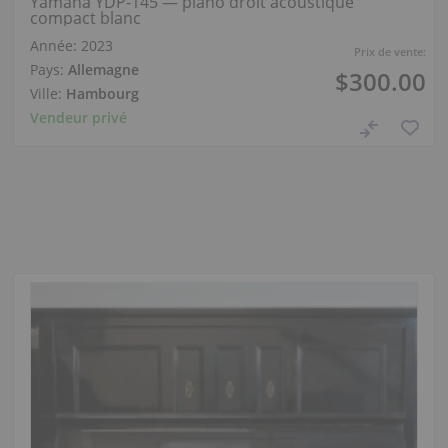
Yamaha YDP-145 — piano droit acoustique
compact blanc
Année: 2023
Prix de vente:
Pays:
Allemagne
$300.00
Ville:
Hambourg
Vendeur privé