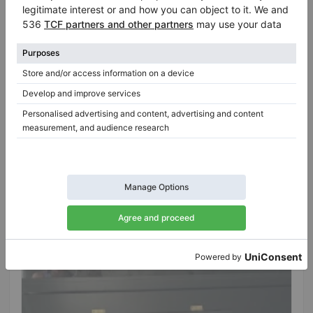
Hot
August Förster 130 – piano droit entièrement
restauré au son puissant
Année: 1919
Pays:
Allemagne
Prix de vente:
Ville:
Berlin
$7,481.34
Professionnel (Entreprise)
/
Vendeur vérifié