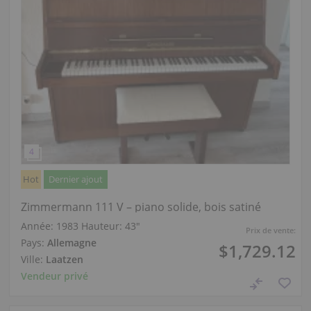
Hot
Dernier ajout
Zimmermann 111 V – piano solide, bois satiné
Année: 1983
Hauteur:
43″
Prix de vente:
Pays:
Allemagne
$1,729.12
Ville:
Laatzen
Vendeur privé