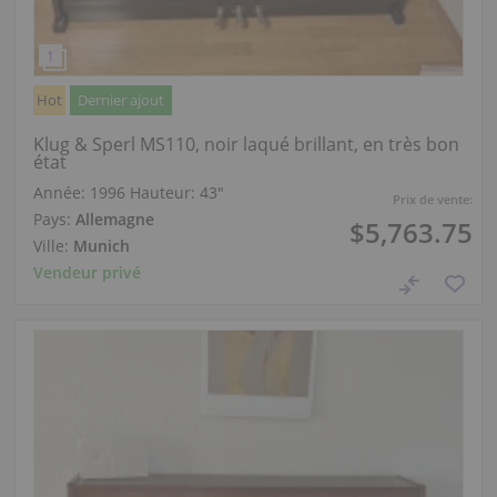
Hot
Dernier ajout
Klug & Sperl MS110, noir laqué brillant, en très bon
état
Année: 1996
Hauteur:
43″
Prix de vente:
Pays:
Allemagne
$5,763.75
Ville:
Munich
Vendeur privé