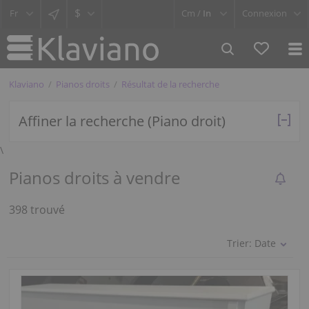
$
Cm /
In
Connexion
Klaviano
Pianos droits
Résultat de la recherche
Affiner la recherche (Piano droit)
\
Pianos droits à vendre
398 trouvé
Trier:
Date