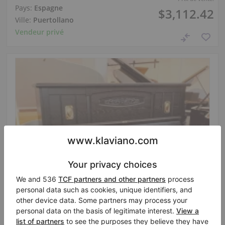
Pays:
Espagne
$3,112.42
Ville:
Puertollano
Vendeur privé