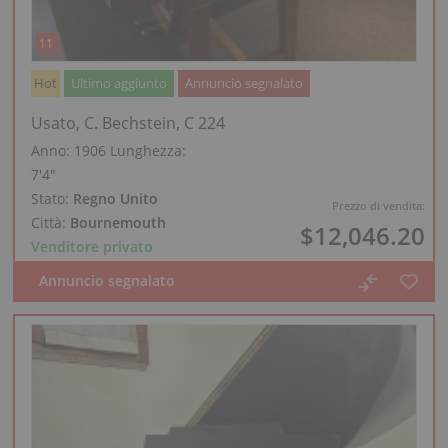
Hot
Ultimo aggiunto
Annuncio segnalato
Usato, C. Bechstein, C 224
Anno: 1906
Lunghezza:
7′4″
Stato:
Regno Unito
Prezzo di vendita:
Città:
Bournemouth
$12,046.20
Venditore privato