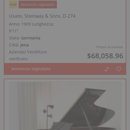
Hot
Annuncio segnalato
Usato, Steinway & Sons, D-274
Anno: 1909
Lunghezza:
8′11″
Stato:
Germania
Città:
Jena
Prezzo di vendita:
Azienda
/
Venditore
$68,058.96
verificato