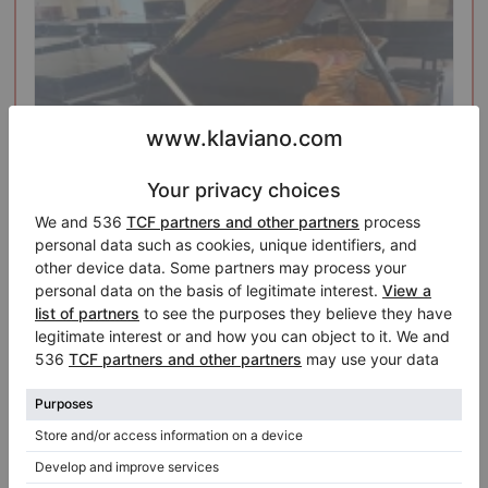
Hot
Annuncio segnalato
Fazioli F278 pianoforte a coda da concerto – suono
potente, come nuovo
Anno: 2013
Lunghezza:
9′1″