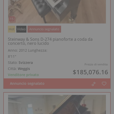
Hot
Video
Annuncio segnalato
Steinway & Sons D-274 pianoforte a coda da
concerto, nero lucido
Anno: 2012
Lunghezza:
8′11″
Stato:
Svizzera
Prezzo di vendita:
Città:
Weggis
$185,076.16
Venditore privato