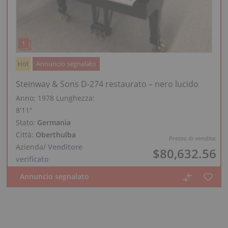
Hot
Annuncio segnalato
Steinway & Sons D‑274 restaurato – nero lucido
Anno: 1978
Lunghezza:
8′11″
Stato:
Germania
Città:
Oberthulba
Prezzo di vendita:
Azienda
/
Venditore
$80,632.56
verificato