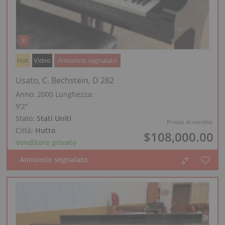
Hot
Video
Annuncio segnalato
Usato, C. Bechstein, D 282
Anno: 2000
Lunghezza:
9′2″
Stato:
Stati Uniti
Prezzo di vendita:
Città:
Hutto
$108,000.00
Venditore privato