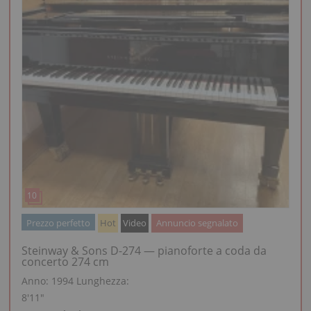
Prezzo perfetto
Hot
Video
Annuncio segnalato
Steinway & Sons D-274 — pianoforte a coda da
concerto 274 cm
Anno: 1994
Lunghezza:
8′11″