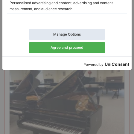
Stato:
Germania
Città:
Oberthulba
Prezzo di vendita:
Azienda
/
Venditore
$114,200.63
verificato