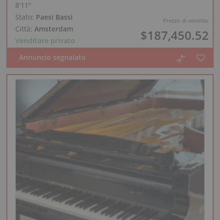
8′11″
Stato:
Paesi Bassi
Prezzo di vendita:
Città:
Amsterdam
$187,450.52
Venditore privato