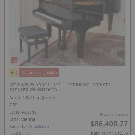
Hot
Annuncio segnalato
Steinway & Sons C‑227 – restaurato, potente
sonorità da concerto
Anno: 1982
Lunghezza:
7′5″
Stato:
Austria
Prezzo di vendita:
Città:
Vienna
$86,400.27
Azienda
/
Venditore
Raty od:
$1,612.65
verificato