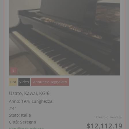
Hot
Video
Annuncio segnalato
Usato, Kawai, KG-6
Anno: 1978
Lunghezza:
7′4″
Stato:
Italia
Prezzo di vendita:
Città:
Seregno
$12,112.19
Venditore privato