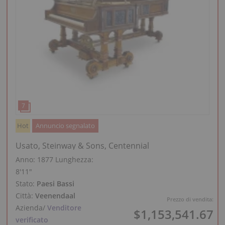
Hot
Annuncio segnalato
Usato, Steinway & Sons, Centennial
Anno: 1877
Lunghezza:
8′11″
Stato:
Paesi Bassi
Città:
Veenendaal
Prezzo di vendita:
Azienda
/
Venditore
$1,153,541.67
verificato