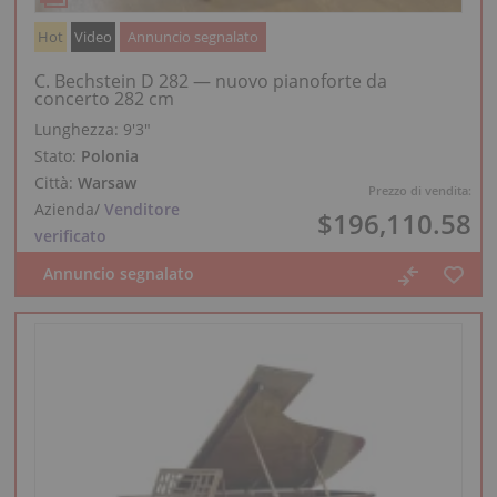
Hot
Video
Annuncio segnalato
C. Bechstein D 282 — nuovo pianoforte da
concerto 282 cm
Lunghezza:
9′3″
Stato:
Polonia
Città:
Warsaw
Prezzo di vendita:
Azienda
/
Venditore
$196,110.58
verificato