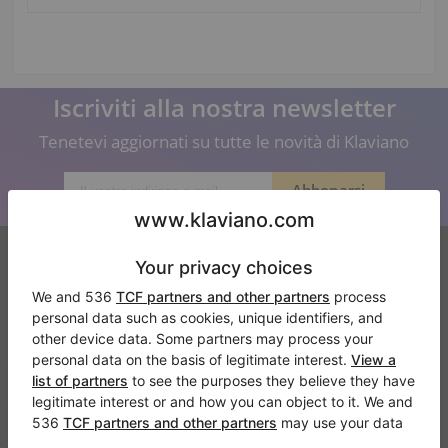
Iscriviti alla nostra newsletter
Tenetevi aggiornati su tutte le novità di Klaviano
Klaviano
FAQ
Contatto
Chi siamo
Scrivi una recensione