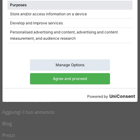
Regolamento
Politica della privacy
Impostazioni per il consenso
Collegamenti
Pianoforti verticali in vendita
Pianoforti a coda in vendita
Pianoforti verticali usati
Pianoforti a coda usati
Aggiungi il tuo annuncio
Blog
Prezzi