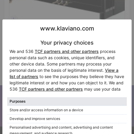
Hot
Nuovo, Bluthner, A (124)
Altezza:
48″
Prezzo di vendita:
Stato:
Francia
$20,763.75
Città:
Merignac
Azienda
Iscriviti alla nostra newsletter
Tenetevi aggiornati su tutte le novità di Klaviano