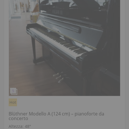
Hot
Blüthner Modello A (124 cm) – pianoforte da
concerto
Altezza:
48″