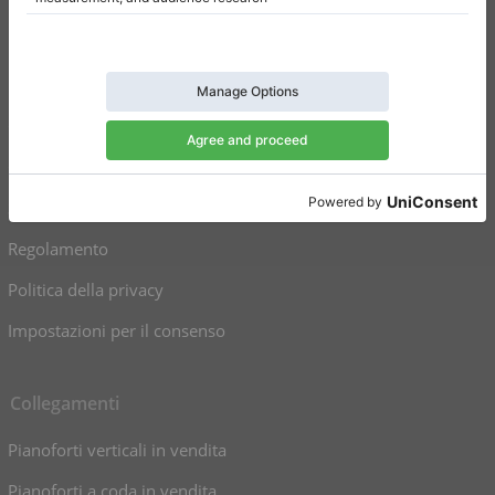
Klaviano
FAQ
Contatto
Chi siamo
Scrivi una recensione
Regolamento
Politica della privacy
Impostazioni per il consenso
Collegamenti
Pianoforti verticali in vendita
Pianoforti a coda in vendita