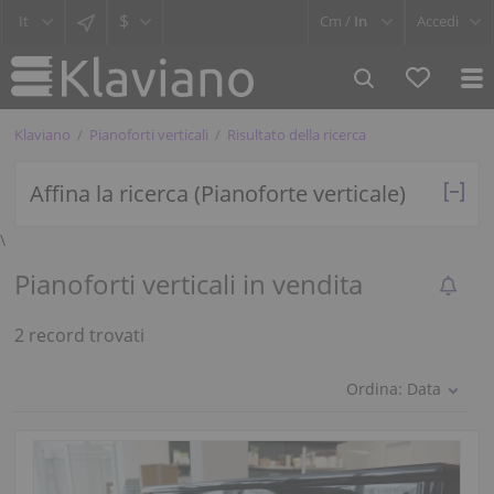
$
Cm /
In
Accedi
Klaviano
Pianoforti verticali
Risultato della ricerca
Affina la ricerca (Pianoforte verticale)
\
Pianoforti verticali in vendita
2 record trovati
Ordina:
Data