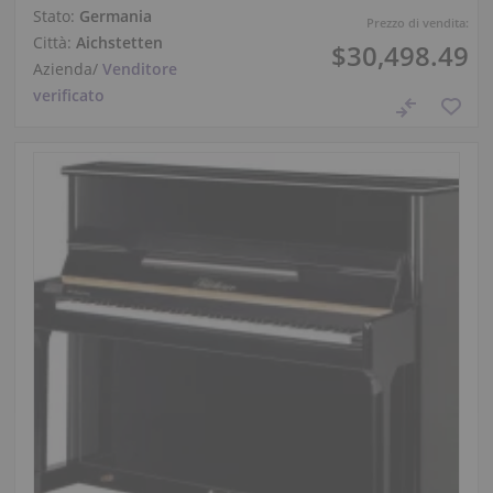
Stato:
Germania
Prezzo di vendita:
Città:
Aichstetten
$30,498.49
Azienda
/
Venditore
verificato