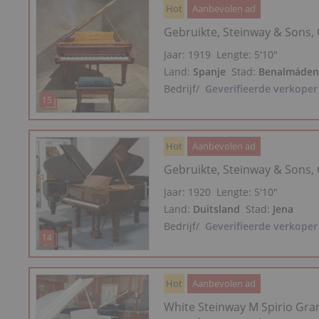
Hot
Aanbevolen ad
Gebruikte, Steinway & Sons,
Jaar: 1919
Lengte:
5′10″
Land:
Spanje
Stad:
Benalmáden
Bedrijf
/
Geverifieerde verkoper
Hot
Aanbevolen ad
Gebruikte, Steinway & Sons,
Jaar: 1920
Lengte:
5′10″
Land:
Duitsland
Stad:
Jena
Bedrijf
/
Geverifieerde verkoper
Hot
Aanbevolen ad
White Steinway M Spirio Gra