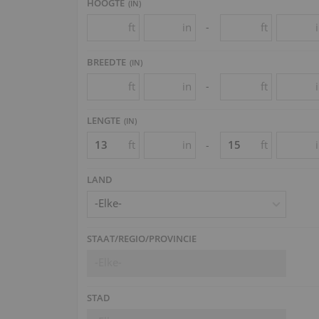
HOOGTE
(
IN
)
ft
in
ft
-
BREEDTE
(
IN
)
ft
in
ft
-
LENGTE
(
IN
)
ft
in
ft
-
LAND
-Elke-
STAAT/REGIO/PROVINCIE
-Elke-
STAD