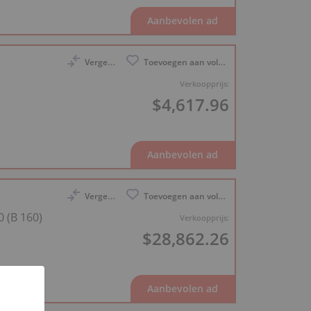
Vergelijk
Toevoegen aan volglijst
Verkoopprijs:
$4,617.96
Vergelijk
Toevoegen aan volglijst
0 (B 160)
Verkoopprijs:
$28,862.26