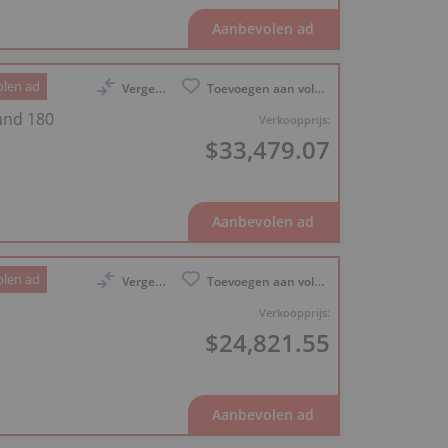
len ad
Vergelijk
Toevoegen aan volglijst
and 180
Verkoopprijs:
$33,479.07
len ad
Vergelijk
Toevoegen aan volglijst
Verkoopprijs:
$24,821.55