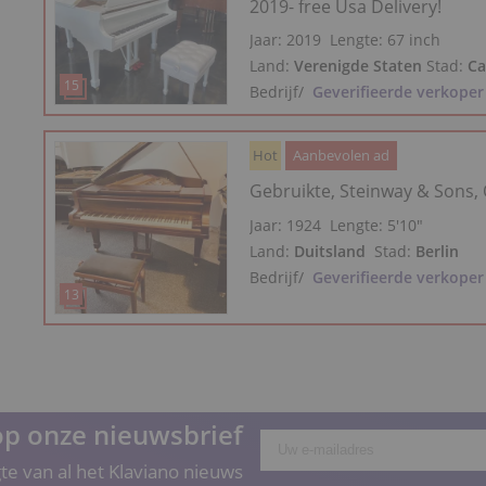
2019- free Usa Delivery!
Jaar: 2019
Lengte:
67 inch
Land:
Verenigde Staten
Stad:
Ca
Bedrijf
/
Geverifieerde verkoper
Hot
Aanbevolen ad
Gebruikte, Steinway & Sons,
Jaar: 1924
Lengte:
5′10″
Land:
Duitsland
Stad:
Berlin
Bedrijf
/
Geverifieerde verkoper
p onze nieuwsbrief
gte van al het Klaviano nieuws