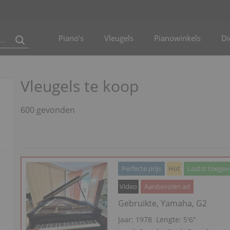
Piano’s
Vleugels
Pianowinkels
Di
Vleugels te koop
600 gevonden
Perfecte prijs
Hot
Laatst toege
Video
Aanbevolen ad
Gebruikte, Yamaha, G2
Jaar: 1978
Lengte:
5′6″