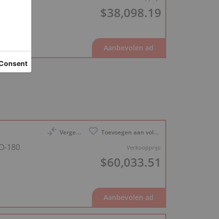
$38,098.19
Vergelijk
Toevoegen aan volglijst
 O-180
Verkoopprijs:
$60,033.51