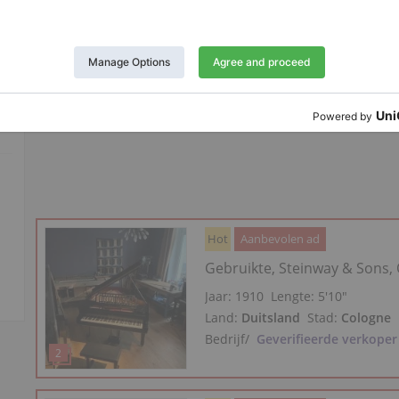
Jaar: 1910
Lengte:
5′10″
Land:
Italië
Stad:
Poggibonsi
Privé verkoper
Hot
Aanbevolen ad
Gebruikte, Steinway & Sons,
Jaar: 1910
Lengte:
5′10″
Land:
Duitsland
Stad:
Cologne
Bedrijf
/
Geverifieerde verkoper