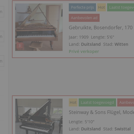
Perfecte prijs
Hot
Laatst toege
in
Aanbevolen ad
Gebruikte, Bosendorfer, 170
in
Jaar: 1909
Lengte:
5′6″
Land:
Duitsland
Stad:
Witten
Privé verkoper
in
Hot
Laatst toegevoegd
Aanbevo
Steinway & Sons Flügel, Mode
Lengte:
5′10″
Land:
Duitsland
Stad:
Swisttal