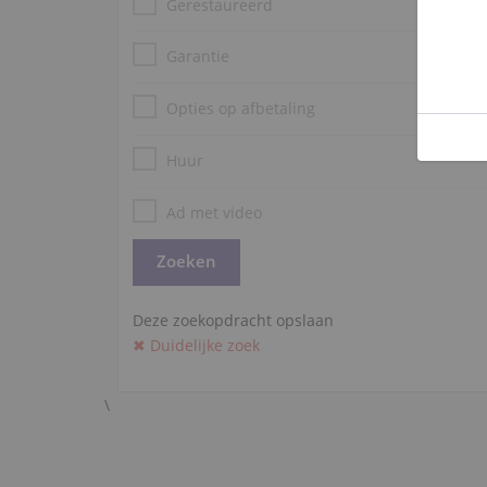
Gerestaureerd
Garantie
Opties op afbetaling
Huur
Ad met video
Deze zoekopdracht opslaan
✖ Duidelijke zoek
\