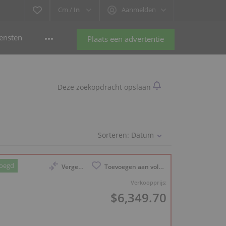
Cm /
In
Aanmelden
ensten
Plaats een advertentie
Deze zoekopdracht opslaan
Sorteren:
Datum
voegd
Vergelijk
Toevoegen aan volglijst
Verkoopprijs:
$6,349.70