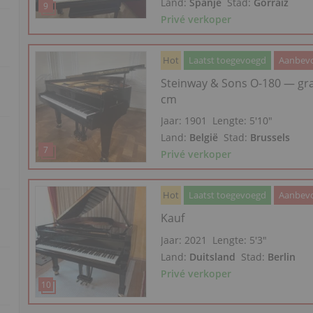
Land:
Spanje
Stad:
Gorraiz
Privé verkoper
Hot
Laatst toegevoegd
Aanbevo
Steinway & Sons O-180 — gr
cm
Jaar: 1901
Lengte:
5′10″
Land:
België
Stad:
Brussels
Privé verkoper
Hot
Laatst toegevoegd
Aanbevo
Kauf
Jaar: 2021
Lengte:
5′3″
Land:
Duitsland
Stad:
Berlin
Privé verkoper