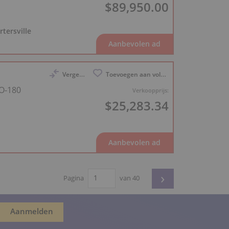
$89,950.00
rtersville
Vergelijk
Toevoegen aan volglijst
 O-180
Verkoopprijs:
$25,283.34
›
Pagina
van 40