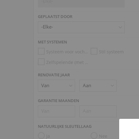
-Elke-
GEPLAATST DOOR
MET SYSTEMEN
Systeem voor vochtigheidscontrole
Stil systeem
Zelfspelende (met Disklavier, PianoDisc, Kioshi)
RENOVATIE JAAR
GARANTIE MAANDEN
NATUURLIJKE SLEUTELLAAG
Ja
Nee