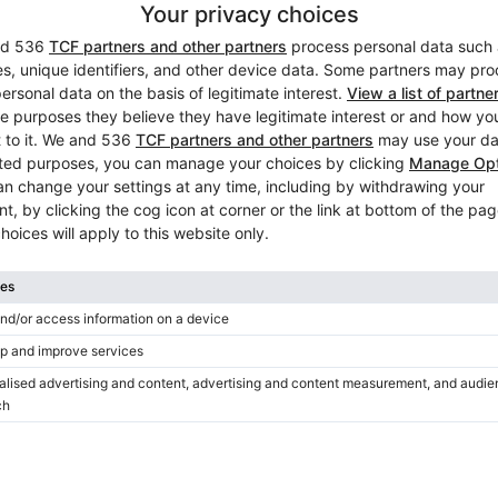
Hot
Aanbevolen ad
Gebruikte, Gors & Kallmann,
Grand (152)
Jaar: 1939
Lengte:
5′2″
Land:
Polen
Stad:
Poznan
Privé verkoper
Hot
Video
Aanbevolen ad
Gebruikte, Petrof, P 173 Bree
Jaar: 1988
Lengte:
5′8″
Land:
Polen
Stad:
Warsaw
Bedrijf
/
Geverifieerde verkoper
Hot
Video
Aanbevolen ad
Gebruikte, Steinway & Sons,