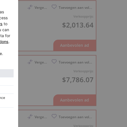
Vergelijk
Toevoegen aan volglijst
 Baby
Verkoopprijs:
$2,013.64
Vergelijk
Toevoegen aan volglijst
ze (IV)
Verkoopprijs:
$7,786.07
Vergelijk
Toevoegen aan volglijst
 O-180
Verkoopprijs: