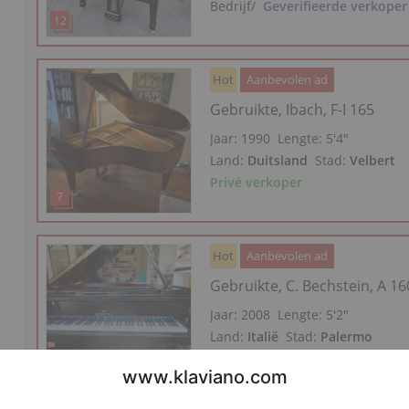
Bedrijf
/
Geverifieerde verkoper
Hot
Aanbevolen ad
Gebruikte, Ibach, F-I 165
Jaar: 1990
Lengte:
5′4″
Land:
Duitsland
Stad:
Velbert
Privé verkoper
Hot
Aanbevolen ad
Gebruikte, C. Bechstein, A 16
Jaar: 2008
Lengte:
5′2″
Land:
Italië
Stad:
Palermo
Privé verkoper