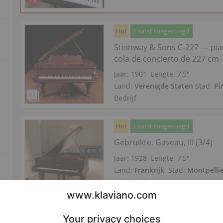
Hot
Laatst toegevoegd
Steinway & Sons C-227 — pi
cola de concierto de 227 cm
Jaar: 1901
Lengte:
7′5″
Land:
Verenigde Staten
Stad:
Pi
Bedrijf
Hot
Laatst toegevoegd
Gebruikte, Gaveau, III (3/4)
Jaar: 1928
Lengte:
7′5″
Land:
Frankrijk
Stad:
Montpelli
Privé verkoper
Hot
Laatst toegevoegd