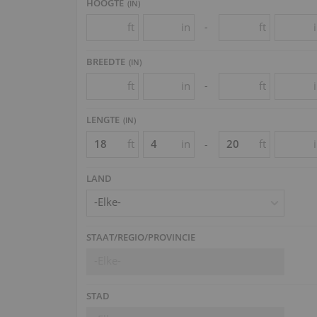
HOOGTE
(
IN
)
ft
in
ft
-
BREEDTE
(
IN
)
ft
in
ft
-
LENGTE
(
IN
)
ft
in
ft
-
LAND
-Elke-
STAAT/REGIO/PROVINCIE
-Elke-
STAD