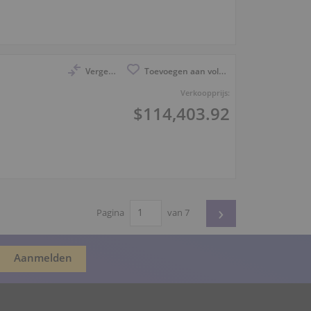
Vergelijk
Toevoegen aan volglijst
Verkoopprijs:
$114,403.92
›
Pagina
van 7