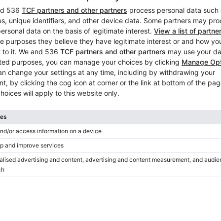
Blüthner 230: warme, expres
concertvleugel
Jaar: 1986
Lengte:
7′6″
Land:
Nederland
Stad:
Wezep
Bedrijf
/
Geverifieerde verkoper
Hot
Laatst toegevoegd
Bösendorfer 225 – karaktervo
vleugel met rijke klank
Jaar: 1991
Lengte:
7′4″
Land:
Nederland
Stad:
Hilvers
Bedrijf
/
Geverifieerde verkoper
Hot
Laatst toegevoegd
Video
Gebruikte, Steinway & Sons, 
Jaar: 1921
Lengte:
7′5″