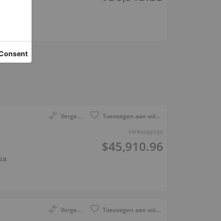
t am Main
Vergelijk
Toevoegen aan volglijst
Verkoopprijs:
$45,910.96
ba
Vergelijk
Toevoegen aan volglijst