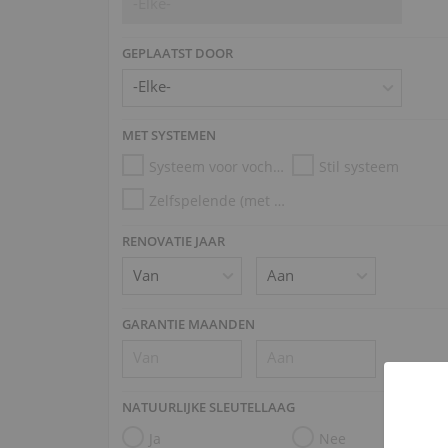
-Elke-
GEPLAATST DOOR
MET SYSTEMEN
Systeem voor vochtigheidscontrole
Stil systeem
Zelfspelende (met Disklavier, PianoDisc, Kioshi)
RENOVATIE JAAR
GARANTIE MAANDEN
NATUURLIJKE SLEUTELLAAG
Ja
Nee