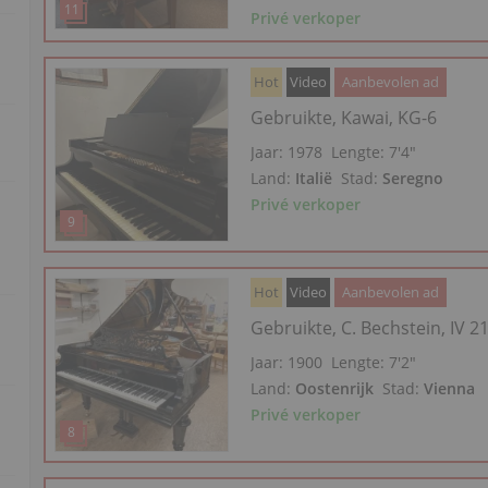
Privé verkoper
Hot
Video
Aanbevolen ad
Gebruikte, Kawai, KG-6
Jaar: 1978
Lengte:
7′4″
Land:
Italië
Stad:
Seregno
Privé verkoper
Hot
Video
Aanbevolen ad
Gebruikte, C. Bechstein, IV 2
Jaar: 1900
Lengte:
7′2″
Land:
Oostenrijk
Stad:
Vienna
Privé verkoper