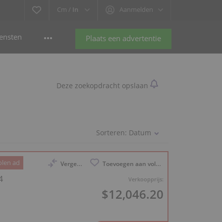
Cm /
In
Aanmelden
ensten
Plaats een advertentie
Deze zoekopdracht opslaan
Sorteren:
Datum
len ad
Vergelijk
Toevoegen aan volglijst
4
Verkoopprijs:
$12,046.20
: