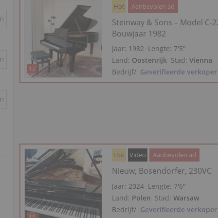
Hot
Aanbevolen ad
in
Steinway & Sons – Model C-2
Bouwjaar 1982
Jaar: 1982
Lengte:
7′5″
in
Land:
Oostenrijk
Stad:
Vienna
Bedrijf
/
Geverifieerde verkoper
in
Hot
Video
Aanbevolen ad
Nieuw, Bosendorfer, 230VC
Jaar: 2024
Lengte:
7′6″
Land:
Polen
Stad:
Warsaw
Bedrijf
/
Geverifieerde verkoper