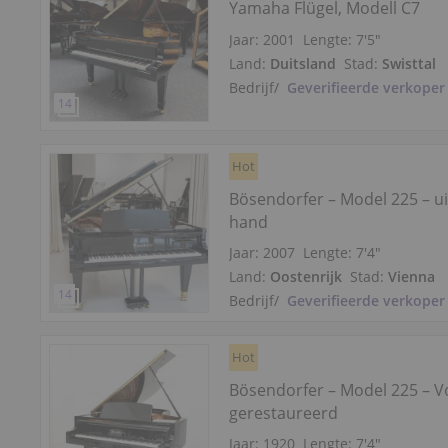
Yamaha Flügel, Modell C7
Jaar: 2001
Lengte:
7′5″
Land:
Duitsland
Stad:
Swisttal
Bedrijf
/
Geverifieerde verkoper
Hot
Bösendorfer – Model 225 – ui
hand
Jaar: 2007
Lengte:
7′4″
Land:
Oostenrijk
Stad:
Vienna
Bedrijf
/
Geverifieerde verkoper
Hot
Bösendorfer – Model 225 – Vo
gerestaureerd
Jaar: 1920
Lengte:
7′4″