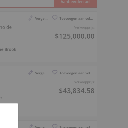
Vergelijk
Toevoegen aan volglijst
ano de
Verkoopprijs:
$125,000.00
ne Brook
Vergelijk
Toevoegen aan volglijst
Verkoopprijs:
$43,834.58
er
Vergelijk
Toevoegen aan volglijst