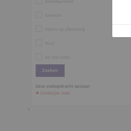
Gerestaureerd
Garantie
Opties op afbetaling
Huur
Ad met video
Deze zoekopdracht opslaan
✖ Duidelijke zoek
\