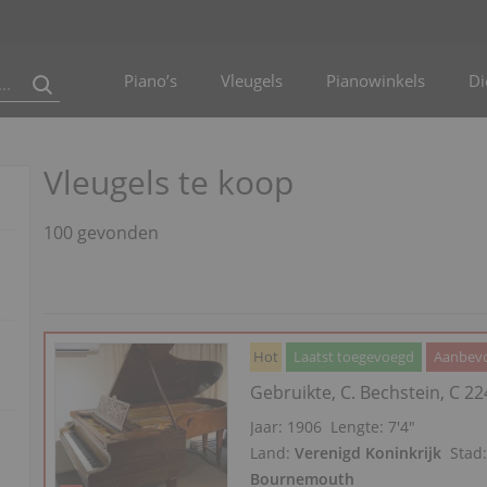
Piano’s
Vleugels
Pianowinkels
Di
Vleugels te koop
100 gevonden
Hot
Laatst toegevoegd
Aanbevo
Gebruikte, C. Bechstein, C 22
Jaar: 1906
Lengte:
7′4″
Land:
Verenigd Koninkrijk
Stad
Bournemouth