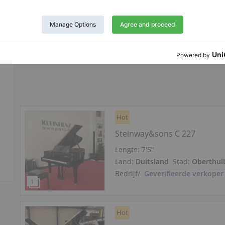
Land:
Duitsland
Stad:
Frankfur
Bedrijf
/
Geverifieerde verkoper
Hot
Steinway&sons C 227
Lengte:
7′5″
Land:
Duitsland
Stad:
Oberthul
Bedrijf
/
Geverifieerde verkoper
Hot