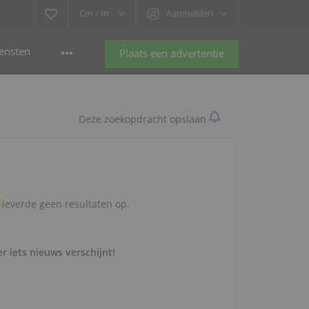
Cm /
In
Aanmelden
ensten
Plaats een advertentie
Deze zoekopdracht opslaan
,
leverde geen resultaten op.
r iets nieuws verschijnt!