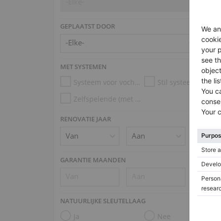
-Elke-
GEPLAATST DOOR
MET SYSTEMEN
Systeem voor vochtigheidscontrole
Stil systeem
Zelfspelende (met Disklavier, PianoDisc, Kioshi)
RENOVATIE JAAR
GARANTIE MAANDEN
NATUURLIJKE SLEUTELLAAG
Ja
Nee