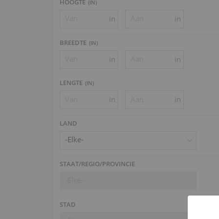
HOOGTE
(
IN
)
in
in
BREEDTE
(
IN
)
in
in
LENGTE
(
IN
)
in
in
LAND
-Elke-
STAAT/REGIO/PROVINCIE
-Elke-
STAD