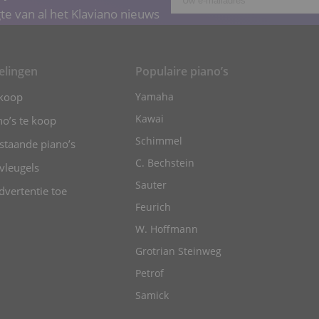
gte van al het Klaviano nieuws
elingen
Populaire piano’s
 koop
Yamaha
Kawai
o’s te koop
Schimmel
staande piano’s
C. Bechstein
vleugels
Sauter
vertentie toe
Feurich
W. Hoffmann
Grotrian Steinweg
Petrof
Samick