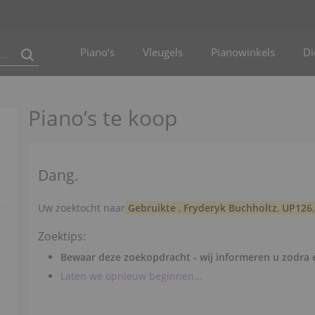
Piano’s
Vleugels
Pianowinkels
Di
Piano’s te koop
Dang.
Uw zoektocht naar
Gebruikte
,
Fryderyk Buchholtz
,
UP126
Zoektips:
Bewaar deze zoekopdracht - wij informeren u zodra e
Laten we opnieuw beginnen...