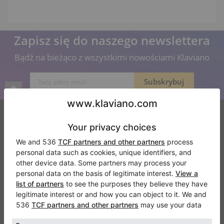
Zapisz się do naszego newslettera
Bądź na bieżąco z wszystkimi nowościami Klaviano
Klaviano
Częste pytania
Kontakt
O nas
Dodaj opinie