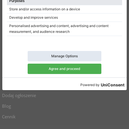
Regulamin
Polityka prywatności
Ustawienia uzyskiwania zgody
Na skróty
Pianina na sprzedaż
Fortepiany na sprzedaż
Używane pianina
Używane fortepiany
Dodaj ogłoszenie
Blog
Cennik