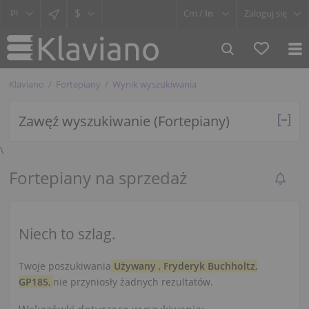
$
Cm /
In
Zaloguj się
Klaviano
Fortepiany
Wynik wyszukiwania
Zawęź wyszukiwanie (Fortepiany)
\
Fortepiany na sprzedaż
Niech to szlag.
Twoje poszukiwania
Używany
,
Fryderyk Buchholtz
,
GP185
,
nie przyniosły żadnych rezultatów.