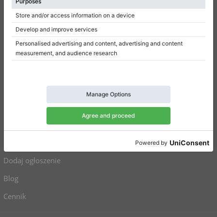
Regulamin
Polityka prywatności
Ustawienia uzyskiwania zgody
Na skróty
Pianina na sprzedaż
Fortepiany na sprzedaż
Używane pianina
Używane fortepiany
Dodaj ogłoszenie
Blog
Cennik