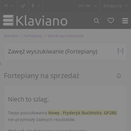
$
Cm /
In
Zaloguj się
Klaviano
Fortepiany
Wynik wyszukiwania
Zawęź wyszukiwanie (Fortepiany)
\
Fortepiany na sprzedaż
Niech to szlag.
Twoje poszukiwania
Nowy
,
Fryderyk Buchholtz
,
GP280
,
nie przyniosły żadnych rezultatów.