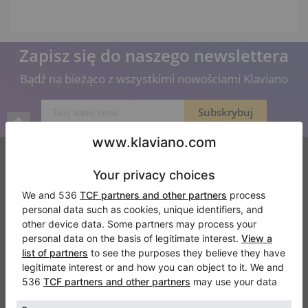
Zapisz się do naszego newslettera
Bądź na bieżąco z wszystkimi nowościami Klaviano
Klaviano
Częste pytania
Kontakt
O nas
Dodaj opinie