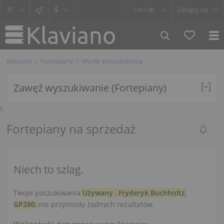
$
Cm /
In
Zaloguj się
Klaviano
Fortepiany
Wynik wyszukiwania
Zawęź wyszukiwanie (Fortepiany)
\
Fortepiany na sprzedaż
Niech to szlag.
Twoje poszukiwania
Używany
,
Fryderyk Buchholtz
,
GP280
,
nie przyniosły żadnych rezultatów.