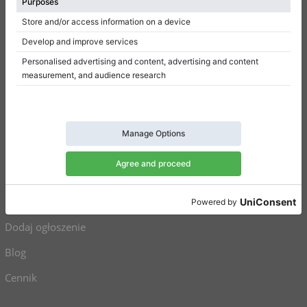
Regulamin
Polityka prywatności
Ustawienia uzyskiwania zgody
Na skróty
Pianina na sprzedaż
Fortepiany na sprzedaż
Używane pianina
Używane fortepiany
Dodaj ogłoszenie
Blog
Cennik