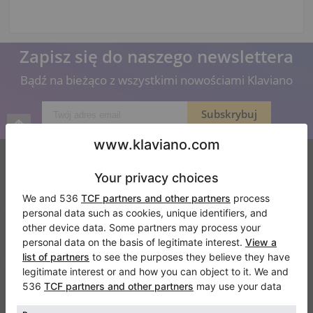
Zapisz się do naszego newslettera
Bądź na bieżąco z wszystkimi nowościami Klaviano
Klaviano
Częste pytania
Kontakt
O nas
Dodaj opinie