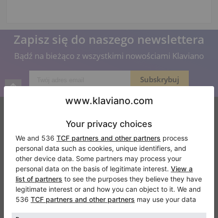
Zapisz się do naszego newslettera
Bądź na bieżąco z wszystkimi nowościami Klaviano
Klaviano
Częste pytania
Kontakt
O nas
Dodaj opinie