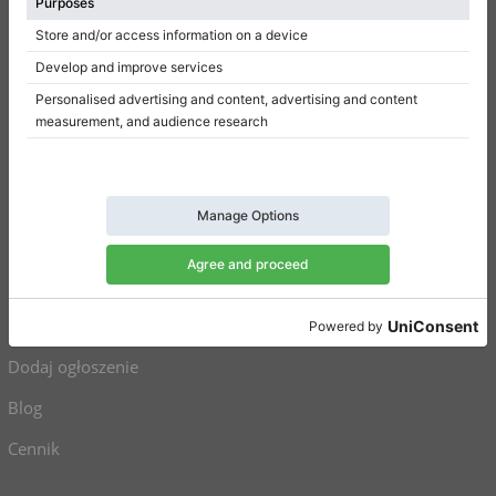
Regulamin
Polityka prywatności
Ustawienia uzyskiwania zgody
Na skróty
Pianina na sprzedaż
Fortepiany na sprzedaż
Używane pianina
Używane fortepiany
Dodaj ogłoszenie
Blog
Cennik