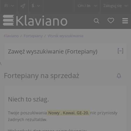
$
Cm /
In
Zaloguj się
Klaviano
Fortepiany
Wynik wyszukiwania
Zawęź wyszukiwanie (Fortepiany)
\
Fortepiany na sprzedaż
Niech to szlag.
Twoje poszukiwania
Nowy
,
Kawai
,
GE-20
,
nie przyniosły
żadnych rezultatów.