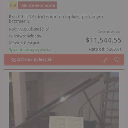
Hot
Ogłoszenie polecane
Ibach F-II 183 fortepian o ciepłym, potężnym
brzmieniu
Rok: 1985
Długość:
6′
Cena sprzedaży:
Państwo:
Włochy
$11,544.55
Miasto:
Pescara
Raty od:
$288.61
Sprzedawca prywatny