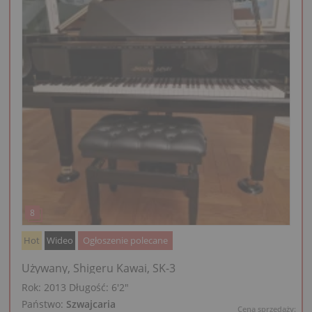
Hot
Wideo
Ogłoszenie polecane
Używany, Shigeru Kawai, SK-3
Rok: 2013
Długość:
6′2″
Państwo:
Szwajcaria
Cena sprzedaży: