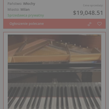
Państwo:
Włochy
Cena sprzedaży:
Miasto:
Milan
$19,048.51
Sprzedawca prywatny