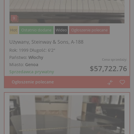
Hot
Ostatnio dodane
Wideo
Ogłoszenie polecane
Używany, Steinway & Sons, A-188
Rok: 1999
Długość:
6′2″
Państwo:
Włochy
Cena sprzedaży:
Miasto:
Genoa
$57,722.76
Sprzedawca prywatny