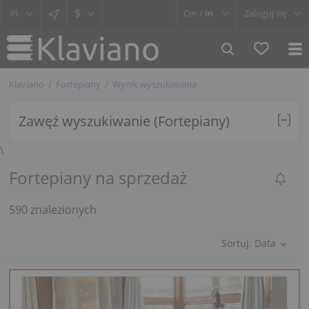
$
Cm /
In
Zaloguj się
Klaviano
Fortepiany
Wynik wyszukiwania
Zawęź wyszukiwanie (Fortepiany)
\
Fortepiany na sprzedaż
590 znalezionych
Sortuj:
Data