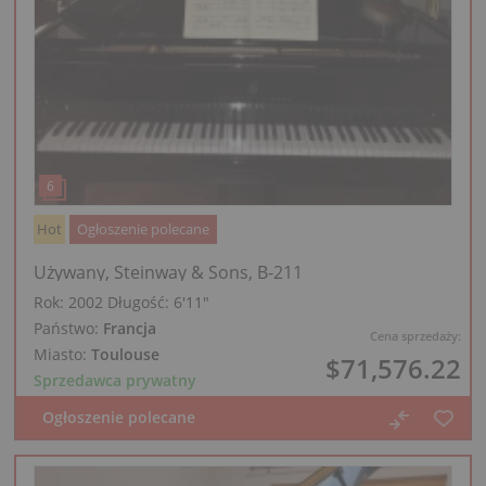
Hot
Ogłoszenie polecane
Używany, Steinway & Sons, B-211
Rok: 2002
Długość:
6′11″
Państwo:
Francja
Cena sprzedaży:
Miasto:
Toulouse
$71,576.22
Sprzedawca prywatny