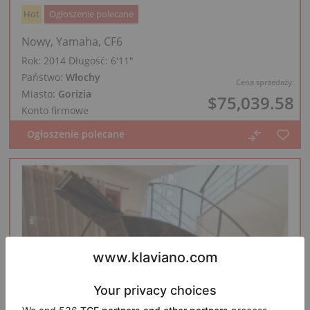
Hot
Ogłoszenie polecane
Nowy, Yamaha, CF6
Rok: 2014
Długość:
6′11″
Państwo:
Włochy
Cena sprzedaży:
Miasto:
Gorizia
$75,039.58
Konto firmowe