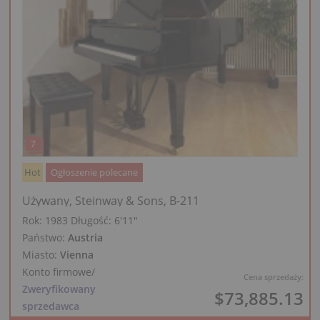
Hot
Ogłoszenie polecane
Używany, Steinway & Sons, B-211
Rok: 1983
Długość:
6′11″
Państwo:
Austria
Miasto:
Vienna
Konto firmowe
/
Cena sprzedaży:
Zweryfikowany
$73,885.13
sprzedawca