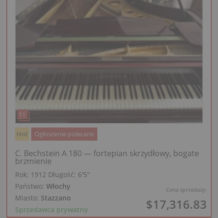
Hot
Ogłoszenie polecane
C. Bechstein A 180 — fortepian skrzydłowy, bogate
brzmienie
Rok: 1912
Długość:
6′5″
Państwo:
Włochy
Cena sprzedaży:
Miasto:
Stazzano
$17,316.83
Sprzedawca prywatny