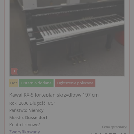
Hot
Ostatnio dodane
Ogłoszenie polecane
Kawai RX-5 fortepian skrzydłowy 197 cm
Rok: 2006
Długość:
6′5″
Państwo:
Niemcy
Miasto:
Düsseldorf
Konto firmowe
/
Cena sprzedaży:
Zweryfikowany