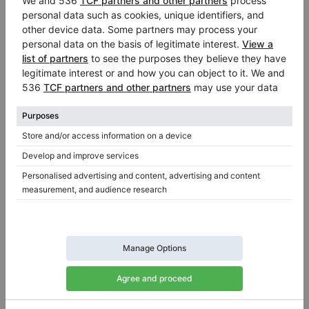
Hot
Ogłoszenie polecane
Używany, Fazioli, F183
Rok: 2008
Długość:
6′
Państwo:
Izrael
Cena sprzedaży:
Miasto:
Tel Aviv
$82,000.00
Sprzedawca prywatny