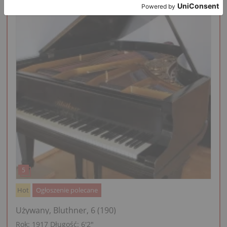
Hot
Ogłoszenie polecane
Używany, Bluthner, 6 (190)
Rok: 1917
Długość:
6′2″