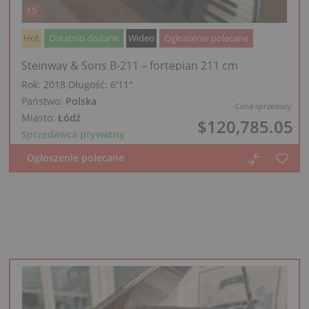
Hot
Ostatnio dodane
Wideo
Ogłoszenie polecane
Steinway & Sons B-211 – fortepian 211 cm
Rok: 2018
Długość:
6′11″
Państwo:
Polska
Cena sprzedaży:
Miasto:
Łódź
$120,785.05
Sprzedawca prywatny