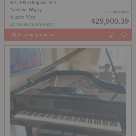
Rok: 1996
Długość:
6′11″
Państwo:
Węgry
Cena sprzedaży:
Miasto:
Pécs
$29,900.39
Sprzedawca prywatny