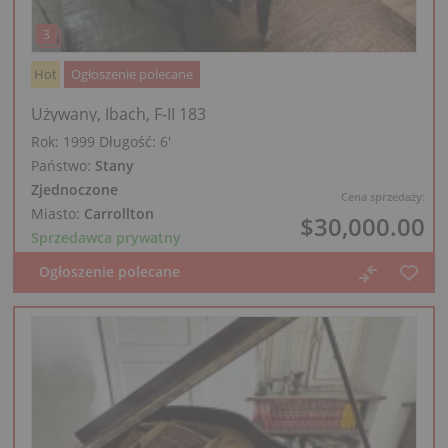
Hot
Ogłoszenie polecane
Używany, Ibach, F-II 183
Rok: 1999
Długość:
6′
Państwo:
Stany
Zjednoczone
Cena sprzedaży:
Miasto:
Carrollton
$30,000.00
Sprzedawca prywatny