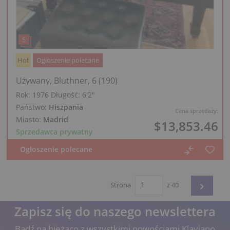
Hot
Ogłoszenie polecane
Używany, Bluthner, 6 (190)
Rok: 1976
Długość:
6′2″
Państwo:
Hiszpania
Cena sprzedaży:
Miasto:
Madrid
$13,853.46
Sprzedawca prywatny
›
Strona
z 40
Zapisz się do naszego newslettera
Bądź na bieżąco z wszystkimi nowościami Klaviano