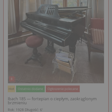
Hot
Ostatnio dodane
Ogłoszenie polecane
Ibach 185 — fortepian o ciepłym, zaokrąglonym
brzmieniu
Rok: 1928
Długość:
6′