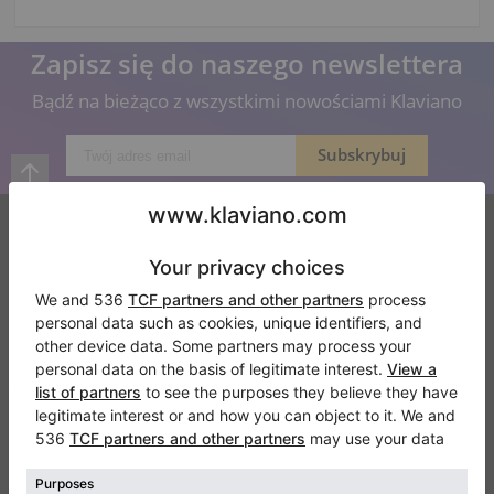
Zapisz się do naszego newslettera
Bądź na bieżąco z wszystkimi nowościami Klaviano
Klaviano
Częste pytania
Kontakt
O nas
Dodaj opinie
Regulamin