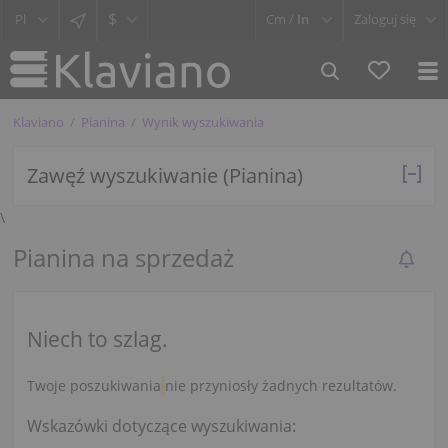
$
Cm /
In
Zaloguj się
Klaviano
Pianina
Wynik wyszukiwania
Zawęź wyszukiwanie (Pianina)
\
Pianina na sprzedaż
Niech to szlag.
Twoje poszukiwania
nie przyniosły żadnych rezultatów.
Wskazówki dotyczące wyszukiwania: