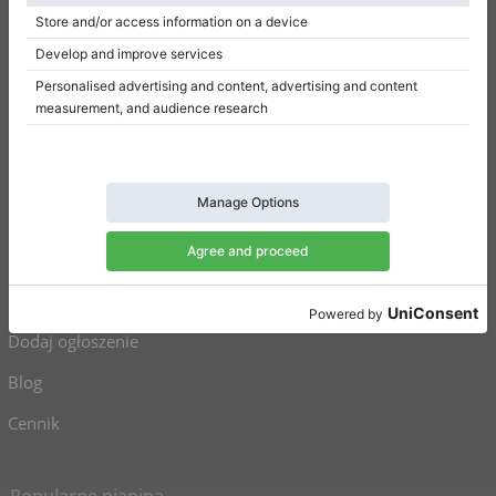
Polityka prywatności
Ustawienia uzyskiwania zgody
Na skróty
Pianina na sprzedaż
Fortepiany na sprzedaż
Używane pianina
Używane fortepiany
Dodaj ogłoszenie
Blog
Cennik