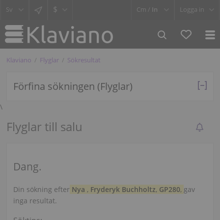
$
Cm /
In
Logga in
Klaviano
Flyglar
Sökresultat
Förfina sökningen (Flyglar)
\
Flyglar till salu
Dang.
Din sökning efter
Nya
,
Fryderyk Buchholtz
,
GP280
,
gav
inga resultat.