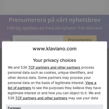
Prenumerera på vårt nyhetsbrev
Håll dig uppdaterad med alla nyheter från Klaviano
Klaviano
Kontakt
Om oss
Skriv en recension
Användarvillkor