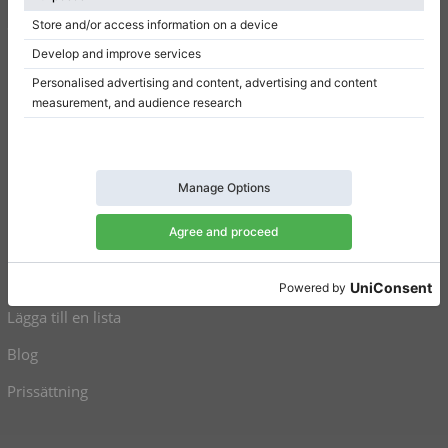
Sekretesspolicy
Inställningar för samtycke
Genvägar
Upprätt pianon till salu
Flyglar till salu
Begagnade pianon
Begagnade flyglar
Lägga till en lista
Blog
Prissättning