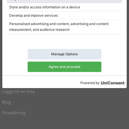
Sekretesspolicy
Inställningar för samtycke
Genvägar
Upprätt pianon till salu
Flyglar till salu
Begagnade pianon
Begagnade flyglar
Lägga till en lista
Blog
Prissättning