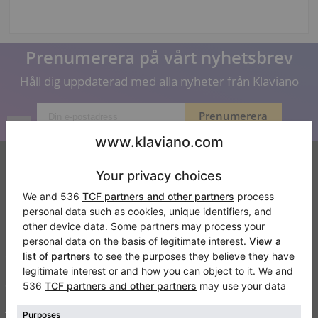
Prenumerera på vårt nyhetsbrev
Håll dig uppdaterad med alla nyheter från Klaviano
Klaviano
Kontakt
Om oss
Skriv en recension
Användarvillkor