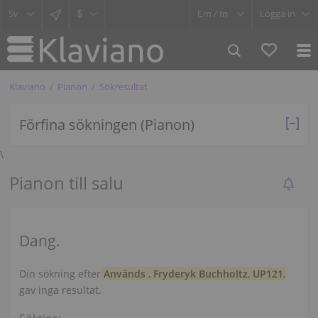
$
Cm /
In
Logga in
Klaviano
Pianon
Sökresultat
Förfina sökningen (Pianon)
\
Pianon till salu
Dang.
Din sökning efter
Används
,
Fryderyk Buchholtz
,
UP121
,
gav inga resultat.