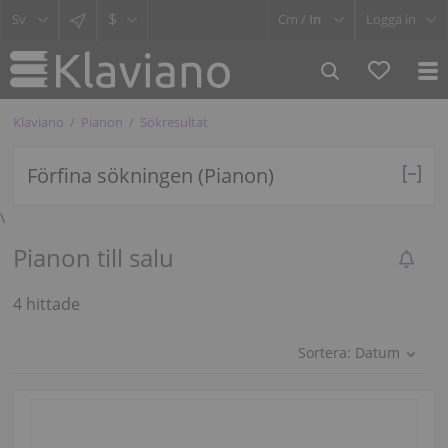
$
Cm /
In
Logga in
Klaviano
Pianon
Sökresultat
Förfina sökningen (Pianon)
\
Pianon till salu
4 hittade
Sortera:
Datum