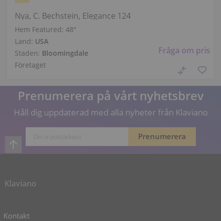
Nya, C. Bechstein, Elegance 124
Hem Featured:
48″
Land:
USA
Fråga om pris
Staden:
Bloomingdale
Företaget
Prenumerera på vårt nyhetsbrev
Håll dig uppdaterad med alla nyheter från Klaviano
Klaviano
Kontakt