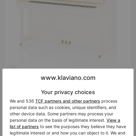
Hot
Nya, C. Bechstein, Elegance 124
Hem Featured:
48″
Land:
Nederländerna
Försäljningspris:
Staden:
Veenendaal
$40,258.60
Företaget
/
Verifierad
säljare