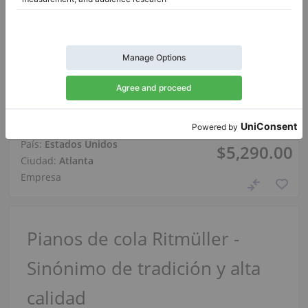
Hot
Ritmüller GH148R Baby Grand de 4'8\" , negro
Longitud:
4′8″
Precio de venta:
País:
Estados Unidos
$5,290.00
Ciudad:
Atlanta
Empresa
Pianos de cola Ritmüller -
Sinónimo de tradición y alta
calidad