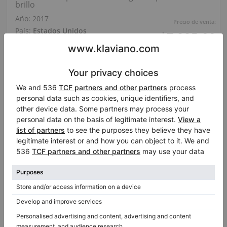
brillo
Año: 2017
Precio de venta:
País:
Estados Unidos
$7,995.00
Ciudad:
Charleston
Empresa