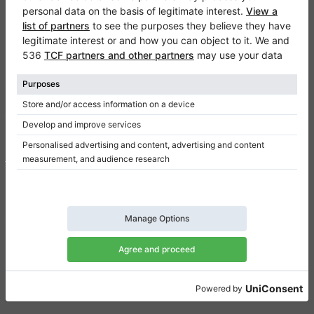
Klaviano
FAQ
Contacto
Sobre nosotros
Escribir una reseña
Términos de uso
Política de privacidad
Configuración de consentimiento
Atajos
Pianos verticales a la venta