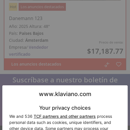
Hot
Los anuncios destacados
Danemann 123
Año: 2025
Altura:
48″
País:
Países Bajos
Ciudad:
Ámsterdam
Precio de venta:
Empresa
/
Vendedor
$17,187.77
vertificado
Suscríbase a nuestro boletín de
noticias
Manténgase al día con todas las noticias de Klaviano