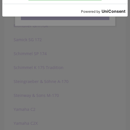
Privacy Policy
and
Terms of Service
apply.
Pfeiffer 170
Ritmüller GH170R
Samick SG 172
Schimmel SP 174
Schimmel K 175 Tradition
Steingraeber & Söhne A-170
Steinway & Sons M-170
Yamaha C2
Yamaha C2X