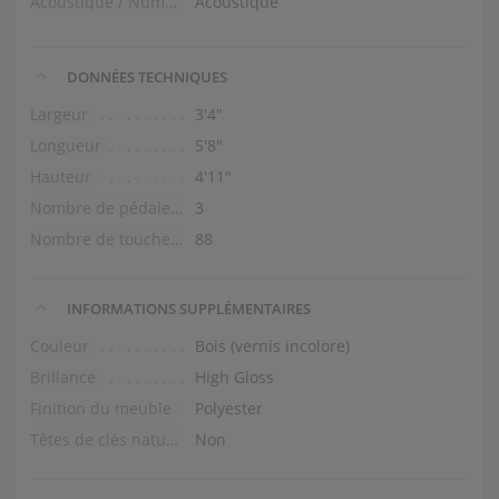
Acoustique / Numérique
Acoustique
DONNÉES TECHNIQUES
Largeur
3′4″
Longueur
5′8″
Hauteur
4′11″
Nombre de pédales
3
Nombre de touches
88
INFORMATIONS SUPPLÉMENTAIRES
Couleur
Bois (vernis incolore)
Brillance
High Gloss
Finition du meuble
Polyester
Têtes de clés naturelles
Non