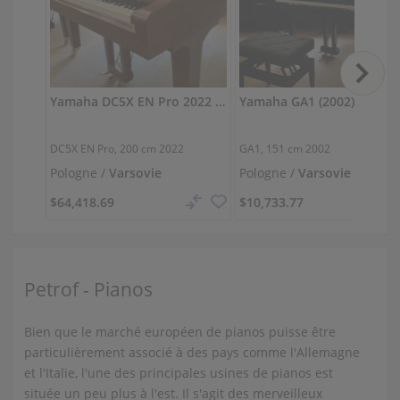
Yamaha DC5X EN Pro 2022 — presque comme neuf
Y
DC5X EN Pro,
200 cm
2022
GA1,
151 cm
2002
Pologne /
Varsovie
Pologne /
Varsovie
$64,418.69
$10,733.77
Petrof - Pianos
Bien que le marché européen de pianos puisse être
particulièrement associé à des pays comme l'Allemagne
et l'Italie, l'une des principales usines de pianos est
située un peu plus à l'est. Il s'agit des merveilleux