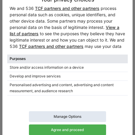
Baldwin R
C. Bechstein A 175 (B 175)
Bosendorfer 170
Demandez un instrument
Hamilton H399
Demande de prix
Merci d’envoyer plus de photos
Feurich F172
Demander un loyer
Dégager
August Forster 170
W. Hoffmann V 175
Knabe WKG58
Knabe WMG600
This site is protected by reCAPTCHA and the Google
Mason & Hamlin A