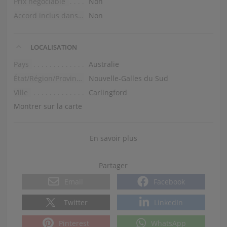
Prix négociable
Non
Accord inclus dans le prix
Non
LOCALISATION
Pays
Australie
État/Région/Province
Nouvelle-Galles du Sud
Ville
Carlingford
Montrer sur la carte
En savoir plus
Partager
Email
Facebook
Twitter
LinkedIn
Pinterest
WhatsApp