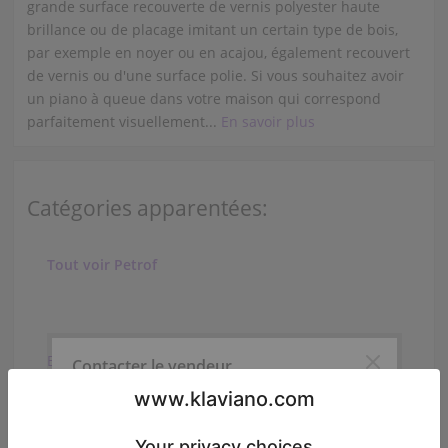
grande surface recouverte de vernis polyester haute
brillance ou de placage imitant un certain type de bois,
par exemple en noyer ou en acajou, également recouvert
de vernis ou d'une surface polie. Si vous souhaitez avoir
un piano à queue dans votre maison qui correspond
parfaitement visuellement...
En savoir plus
Catégories apparentées:
Tout voir Petrof
Baldwin 226E
Contacter le vendeur
Baldwin 227E