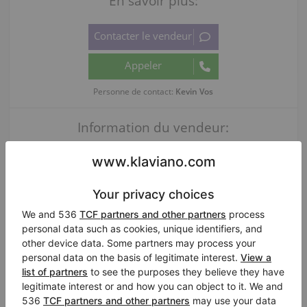
En savoir plus:
Personne de contact:
Kevin Vos
Information du vendeur:
Professionnel (Entreprise)