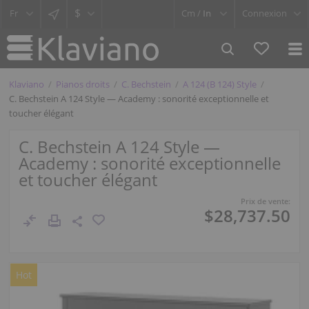
$
Cm /
In
Connexion
Klaviano
Pianos droits
C. Bechstein
A 124 (B 124) Style
C. Bechstein A 124 Style — Academy : sonorité exceptionnelle et
toucher élégant
C. Bechstein A 124 Style —
Academy : sonorité exceptionnelle
et toucher élégant
Prix de vente:
$28,737.50
Hot