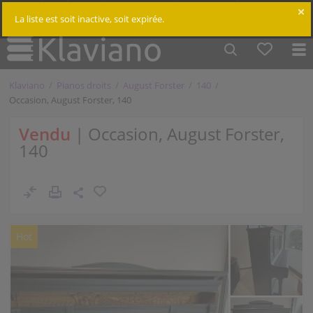
$
Cm /
In
Connexion
La liste est soit inactive, soit expirée.
Klaviano
Pianos droits
August Forster
140
Occasion, August Forster, 140
Vendu
| Occasion, August Forster,
140
Hot