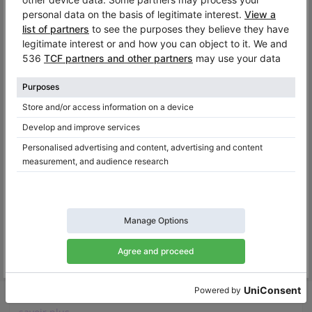
Occasion, Yamaha, CFIIIS
CFIIIS,
275 cm
2006
V-125, 1924
Italie /
Camponogara
Portugal /
Luz de Tavira
$4,609.18
Vous voulez acheter un piano droit
d'occasion?
Lorsque de la recherche d'un piano droit pour vous, votre
enfant ou vos étudiants, vous rencontrerez de nombreux
pianos droit d'occasion à vendre, des offres diverses plus
ou moins attractives pour vous en tant qu'acheteur. Les
nouveaux instruments sont irréprochables, nous avons
donc décidé de vous conseiller quels éléments...
En