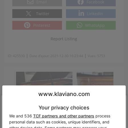
Email
Facebook
Twitter
LinkedIn
Pinterest
WhatsApp
Report Listing
|
|
ID:
425530
Date d’ajout:
2021-12-30 16:23:44
Vues:
5753
Zut!
Oups, cet instrument n’est plus disponible sur Klaviano. Ma
peut-être que des modèles similaires pourraient vous intér