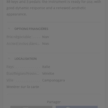
88 keys and 3 pedals: the instrument is ready for use, with
good dynamic response and a renewed aesthetic
appearance.
OPTIONS FINANCIÈRES
Prix négociable
Non
Accord inclus dans le prix
Non
LOCALISATION
Pays
Italie
État/Région/Province
Vénétie
Ville
Camponogara
Montrer sur la carte
Partager