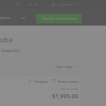
Cm /
In
Connexion
pianos
Déposer une annonce
ndre
 - Kawai 802
Trier:
Date
Comparez
Suivez ce piano
Prix de vente:
$1,995.00