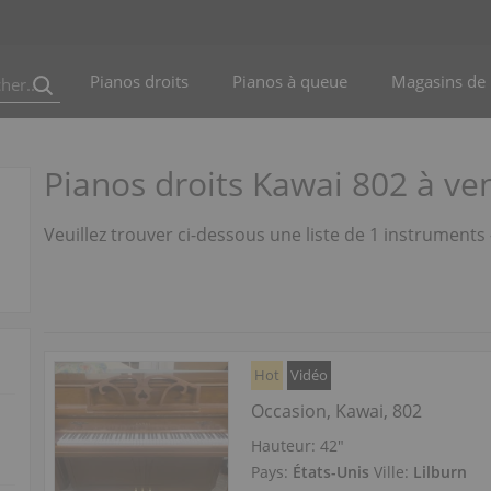
Pianos droits
Pianos à queue
Magasins de 
Pianos droits Kawai 802 à ve
Veuillez trouver ci-dessous une liste de 1 instruments
Hot
Vidéo
Occasion, Kawai, 802
Hauteur:
42″
Pays:
États-Unis
Ville:
Lilburn