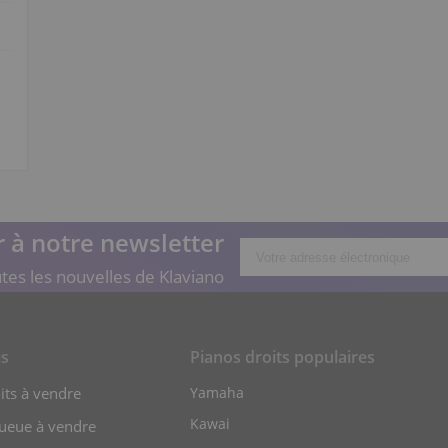
 à notre newsletter
tes les nouvelles de Klaviano
is
Pianos droits populaires
its à vendre
Yamaha
Kawai
queue à vendre