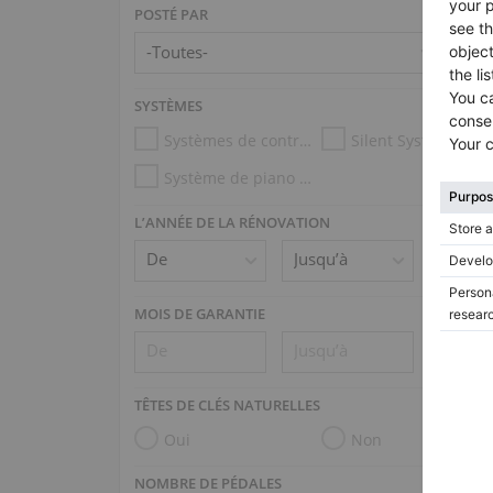
POSTÉ PAR
SYSTÈMES
Systèmes de contrôle d’humidité
Silent System
Système de piano mécanique (p.ex. Disklavier, PianoDisc)
L’ANNÉE DE LA RÉNOVATION
MOIS DE GARANTIE
TÊTES DE CLÉS NATURELLES
Oui
Non
NOMBRE DE PÉDALES