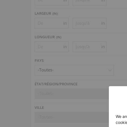
LARGEUR
(
IN
)
in
in
LONGUEUR
(
IN
)
in
in
PAYS
-Toutes-
ÉTAT/RÉGION/PROVINCE
-Toutes-
VILLE
-Toutes-