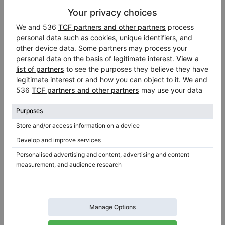
Professionnel (Entreprise)
Carlingford Music Centre
Carlingford
/ Australie
Je suis un distributeur:
Casio
,
Kawai
,
Petrof
Visitez le magasin virtuel du vendeur