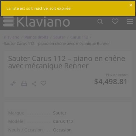
$
Cm /
In
Connexion
La liste est soit inactive, soit expirée.
Klaviano
Pianos droits
Sauter
Carus 112
Sauter Carus 112 – piano en chêne avec mécanique Renner
Sauter Carus 112 – piano en chêne
avec mécanique Renner
Prix de vente:
$4,498.81
Marque
Sauter
Modèle
Carus 112
Neufs / Occasion
Occasion