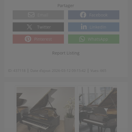
Partager
Email
Facebook
Twitter
LinkedIn
Pinterest
WhatsApp
Report Listing
|
|
ID:
437118
Date d’ajout:
2026-03-12 09:15:42
Vues:
665