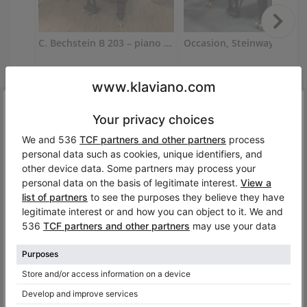
C. Bechstein B 203 – piano à queue allemand laqué brillant 203 cm
B 203,
203 cm
1910
D-274,
274 cm
1909
Allemagne /
Bielefeld
Allemagne /
Iéna
Zut!
$21,801.94
$68,058.96
Oups, cet instrument n’est plus disponible sur Klaviano. Ma
peut-être que des modèles similaires pourraient vous intér
Vous voulez acheter un piano droit
d'occasion?
Lorsque de la recherche d'un piano droit pour vous, votre
enfant ou vos étudiants, vous rencontrerez de nombreux
pianos droit d'occasion à vendre, des offres diverses plus
ou moins attractives pour vous en tant qu'acheteur. Les
nouveaux instruments sont irréprochables, nous avons