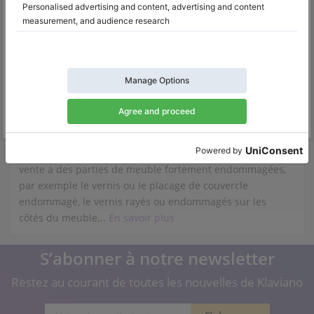
donc décidé de vous conseiller quels éléments...
En
savoir plus
Piano droit d’occasion - sur quel
éléments du meuble...?
Le meuble est l'élément le plus externe du piano droit. Ce
qui vous fait observer visuellement si l'instrument est
bien entretenu ou non. Si le piano droit proposé à la
vente a des parties de meuble fortement endommagées,
par exemple le vernis ou le placage de couvercle
endommagé, le vernis rayés ou endommagés sur les
côtés du meuble...
En savoir plus
S’abonner à notre newsletter
Restez au courant de toutes les nouvelles de Klaviano