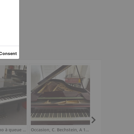
Kawai RX-5, piano à queue 197 cm
Occasion, C. Bechstein, A 180