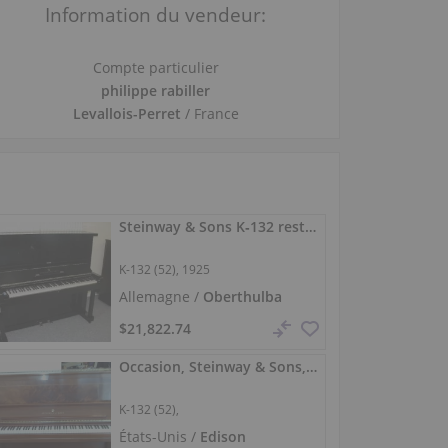
Information du vendeur:
Compte particulier
philippe rabiller
Levallois-Perret
/ France
Steinway & Sons K‑132 restauré – piano de concert
K-132 (52), 1925
Allemagne /
Oberthulba
$21,822.74
Occasion, Steinway & Sons, K-132 (52)
K-132 (52),
États-Unis /
Edison