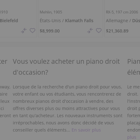
1910
Mehlin, 1905
RX-5,
197 cm
2006
Bielefeld
États-Unis /
Klamath Falls
Allemagne /
Düs
$8,999.00
$21,360.89
ter
Vous voulez acheter un piano droit
Pian
d'occasion?
élé
nway,
Lorsque de la recherche d'un piano droit pour vous,
Le me
aire
votre enfant ou vos étudiants, vous rencontrerez de
droit.
lleux
nombreux pianos droit d'occasion à vendre, des
l'inst
ci
offres diverses plus ou moins attractives pour vous
droit
eront
en tant qu'acheteur. Les nouveaux instruments sont
forte
irréprochables, nous avons donc décidé de vous
placa
conseiller quels éléments...
En savoir plus
endom
plus