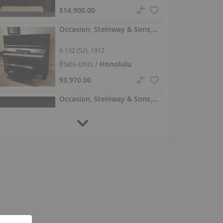
$14,900.00
Occasion, Steinway & Sons, K-132 (52)
K-132 (52), 1912
États-Unis /
Honolulu
$9,970.00
Occasion, Steinway & Sons, K-132 (52)
K-132 (52), 1991
États-Unis /
Pine Brook
$19,500.00
Steinway & Sons K-132 (52) – piano de concert, noir
K-132 (52), 1985
Allemagne /
Oberthulba
$34,523.81