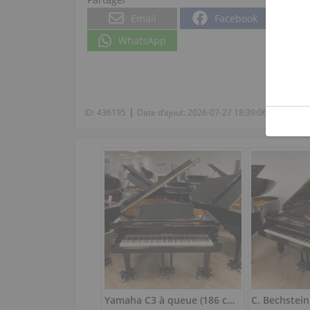
Email
Facebook
WhatsApp
|
|
ID:
436195
Date d’ajout:
2026-07-27 18:39:06
Vues:
4
Yamaha C3 à queue (186 cm) – noir poli