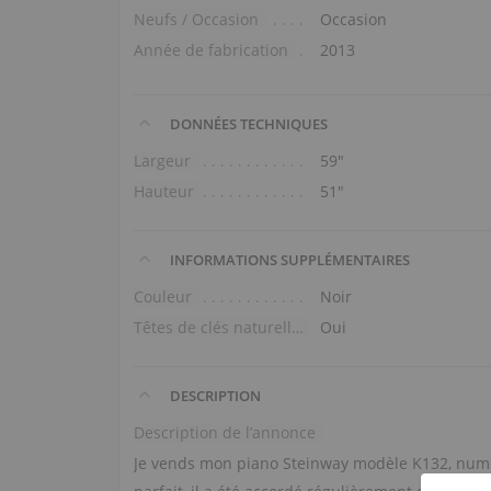
Neufs / Occasion
Occasion
Année de fabrication
2013
DONNÉES TECHNIQUES
Largeur
59″
Hauteur
51″
INFORMATIONS SUPPLÉMENTAIRES
Couleur
Noir
Têtes de clés naturelles
Oui
DESCRIPTION
Description de l’annonce
Je vends mon piano Steinway modèle K132, numér