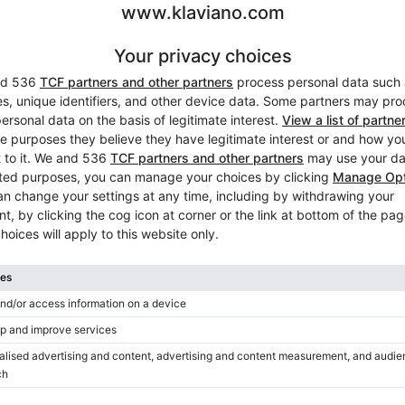
urs par le même technicien de chez Steinway & Son Le prix
Accord inclus dans le prix
Non