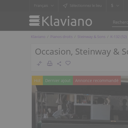
$
Français
Sélectionnez le lieu
Klaviano
Pianos droits
Steinway & Sons
K-132 (52)
Occasion, Steinway & So
Hot
Dernier ajout
Annonce recommandé