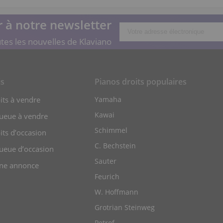
 à notre newsletter
tes les nouvelles de Klaviano
is
Pianos droits populaires
its à vendre
Yamaha
Kawai
queue à vendre
Schimmel
its d’occasion
C. Bechstein
ueue d’occasion
Sauter
ne annonce
Feurich
W. Hoffmann
Grotrian Steinweg
Petrof