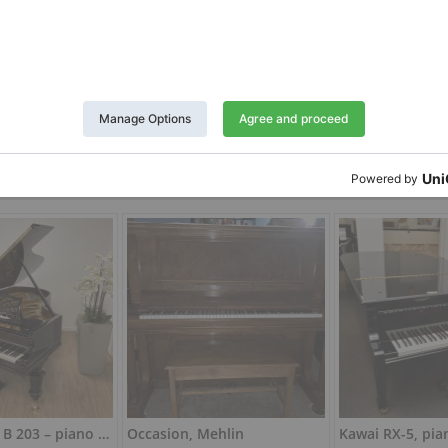
Twitter
LinkedIn
Pinterest
Report Listing
291
C. Bechstein B 203 – piano à queue allemand laqué brillant 203 cm
Occasion, Mehlin