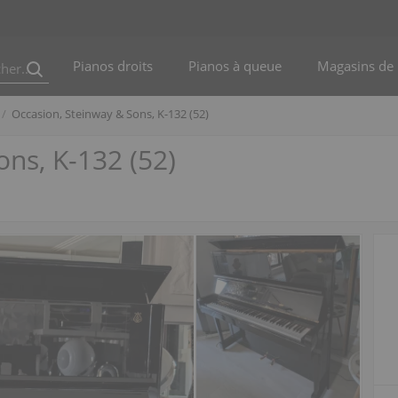
Pianos droits
Pianos à queue
Magasins de 
Occasion, Steinway & Sons, K-132 (52)
ns, K-132 (52)