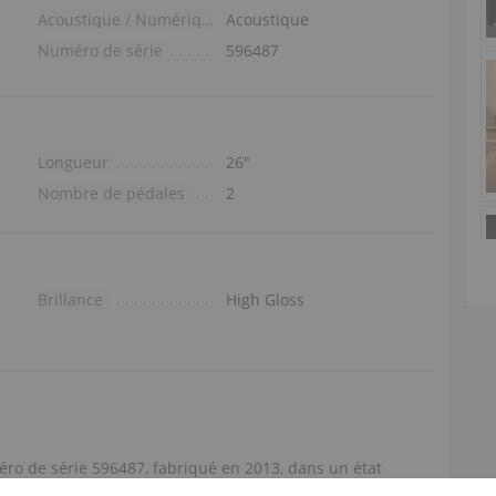
Acoustique / Numérique
Acoustique
Numéro de série
596487
Longueur
26″
Nombre de pédales
2
Brillance
High Gloss
o de série 596487, fabriqué en 2013, dans un état