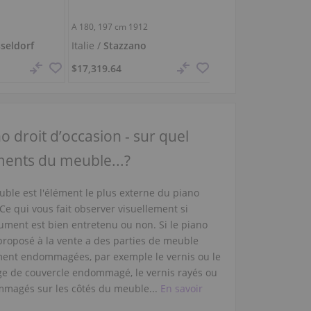
A 180,
197 cm
1912
F 130 Tradition, 1997
seldorf
Italie /
Stazzano
Autriche /
Bad Pira
$17,319.64
$11,545.27
o droit d’occasion - sur quel
ments du meuble...?
uble est l'élément le plus externe du piano
 Ce qui vous fait observer visuellement si
rument est bien entretenu ou non. Si le piano
 proposé à la vente a des parties de meuble
ment endommagées, par exemple le vernis ou le
ge de couvercle endommagé, le vernis rayés ou
magés sur les côtés du meuble...
En savoir