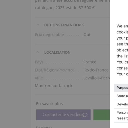
parfait, il a été accordé régulièrement et toujo
catalogue, 2025 est de 57 500 €
OPTIONS FINANCIÈRES
Prix négociable
Oui
LOCALISATION
Pays
France
État/Région/Province
Île-de-France
Ville
Levallois-Perret
Montrer sur la carte
En savoir plus
Partager