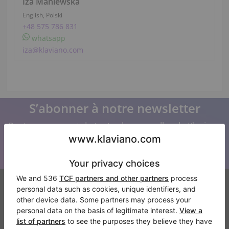
Iza Maniewska
English, Polski
+48 575 786 831
whatsapp
iza@klaviano.com
S’abonner à notre newsletter
Restez au courant de toutes les nouvelles de Klaviano
Klaviano
FAQ