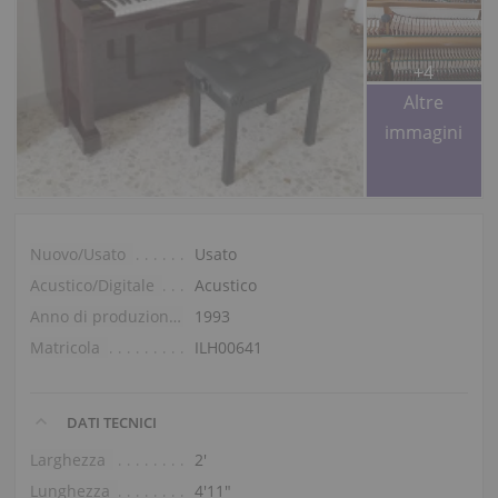
+4
Altre
immagini
Nuovo/Usato
Usato
Acustico/Digitale
Acustico
Anno di produzione
1993
Matricola
ILH00641
DATI TECNICI
Larghezza
2′
Lunghezza
4′11″