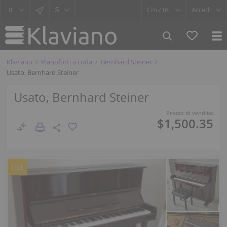
$
Cm /
In
Accedi
Klaviano
Pianoforti a coda
Bernhard Steiner
Usato, Bernhard Steiner
Usato, Bernhard Steiner
Prezzo di vendita:
$1,500.35
Hot