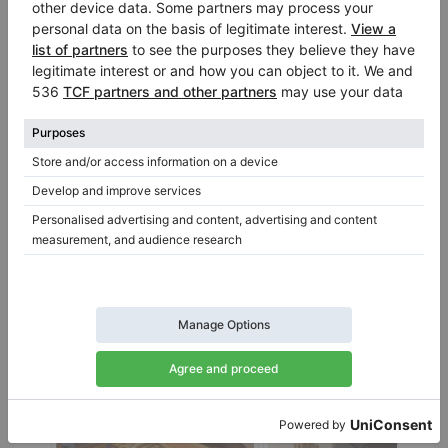
Chiedi i dettagli:
Informazioni su venditore:
Account privato
Vincenzo Cicchelli
Bari
/ Italia