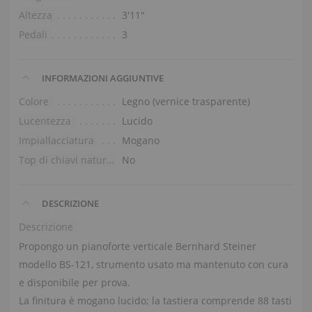
Altezza
3′11″
Pedali
3
INFORMAZIONI AGGIUNTIVE
Colore
Legno (vernice trasparente)
Lucentezza
Lucido
Impiallacciatura
Mogano
Top di chiavi naturali
No
DESCRIZIONE
Descrizione
Propongo un pianoforte verticale Bernhard Steiner
modello BS-121, strumento usato ma mantenuto con cura
e disponibile per prova.
La finitura è mogano lucido; la tastiera comprende 88 tasti