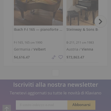
Ibach F‑I 165 — pianoforte a coda compatto da 165 cm dal suono pieno
F-I 165,
165 cm
1990
B-211,
211 cm
1983
Germania /
Velbert
Austria /
Vienna
$4,616.47
$73,863.47
Iscriviti alla nostra newsletter
Tenetevi aggiornati su tutte le novità di Klaviano