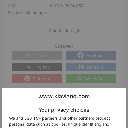
Città
Minervino Murge
Mostra sulla mappa
Chiedi i dettagli
Condividi
Email
Facebook
Twitter
LinkedIn
Pinterest
WhatsApp
Report Listing
|
|
ID:
436743
Data di inserimento:
2026-06-03 03:44:43
Visualizzazioni:
1075