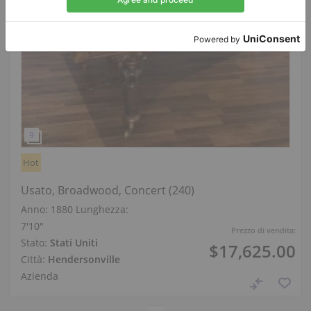
Hot
Usato, Broadwood, Concert (240)
Anno: 1880
Lunghezza:
7′10″
Prezzo di vendita:
Stato:
Stati Uniti
$17,625.00
Città:
Hendersonville
Azienda