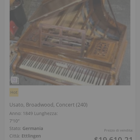
Hot
Usato, Broadwood, Concert (240)
Anno: 1849
Lunghezza:
7′10″
Stato:
Germania
Prezzo di vendita:
Città:
Ettlingen
$19,610.21