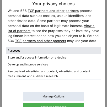
Hot
Broadwood Cottage (170 cm) – pianoforte a coda
Broadwood
Lunghezza:
5′6″
Stato:
Regno Unito
Prezzo di vendita:
Città:
Swansea
$20,182.43
Azienda
/
Venditore
verificato