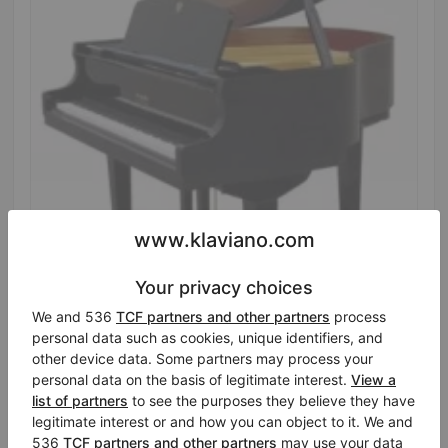
Hot
Nuovo Ed. Mendelson 150 Studio — pianoforte a
coda compatto da 150 cm
Lunghezza:
4′11″
Stato:
Germania
Prezzo di vendita:
Città:
Oberthulba