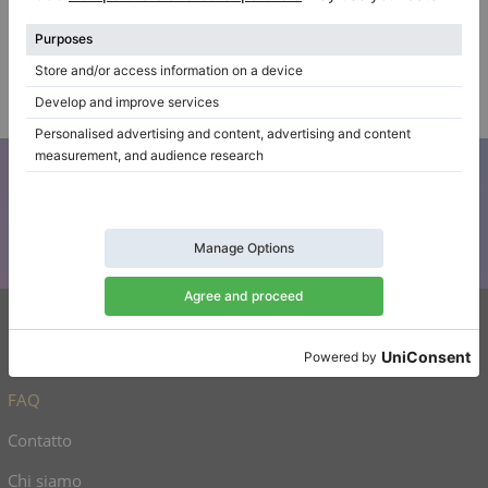
$14,880.69
Azienda
/
Venditore
verificato
Iscriviti alla nostra newsletter
Tenetevi aggiornati su tutte le novità di Klaviano
Klaviano
FAQ
Contatto
Chi siamo