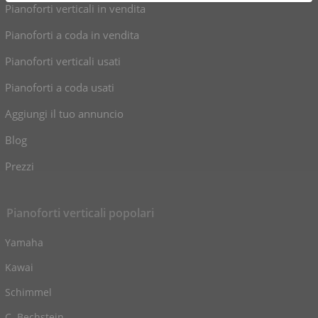
Pianoforti verticali in vendita
Pianoforti a coda in vendita
Pianoforti verticali usati
Pianoforti a coda usati
Aggiungi il tuo annuncio
Blog
Prezzi
Pianoforti verticali popolari
Yamaha
Kawai
Schimmel
C. Bechstein