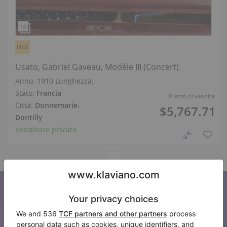
Hot
Usato, Gabriel Gaveau, Modèle III (Concert)
Anno: 1910
Lunghezza:
Stato:
Francia
Prezzo di vendita:
Città:
Donnemarie-
$5,767.71
Dontilly
Venditore privato
Iscriviti alla nostra newsletter
Tenetevi aggiornati su tutte le novità di Klaviano