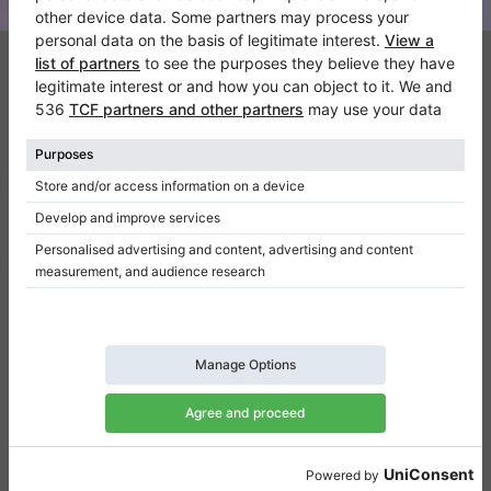
Klaviano
FAQ
Contatto
Chi siamo
Scrivi una recensione
Regolamento
Politica della privacy
Impostazioni per il consenso
Collegamenti