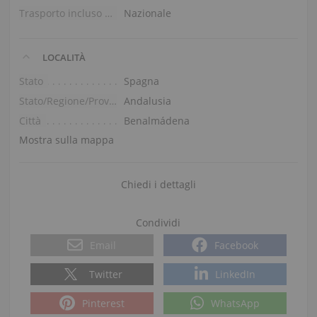
Trasporto incluso nel prezzo (piano terra)
Nazionale
LOCALITÀ
Stato
Spagna
Stato/Regione/Provincia
Andalusia
Città
Benalmádena
Mostra sulla mappa
Chiedi i dettagli
Condividi
Email
Facebook
Twitter
LinkedIn
Pinterest
WhatsApp