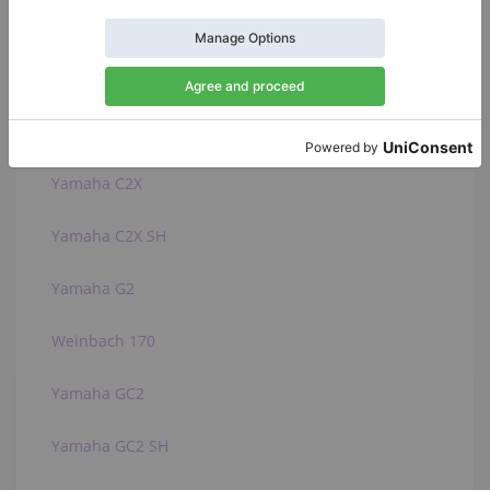
Steingraeber & Söhne A-170
Steinway & Sons M-170
Yamaha C2
Yamaha C2X
Yamaha C2X SH
Yamaha G2
Weinbach 170
Yamaha GC2
Yamaha GC2 SH