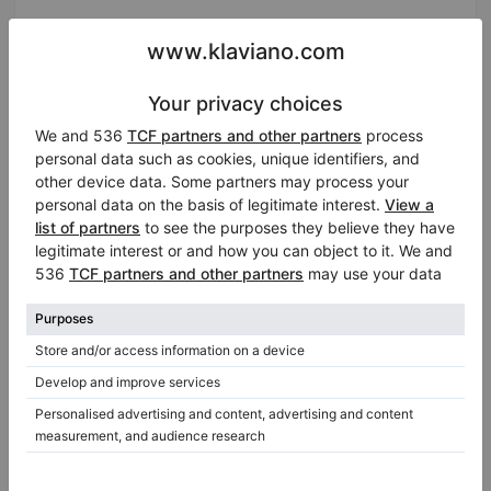
W. Hoffmann V 175
Knabe WKG58
Knabe WMG600
Mason & Hamlin A
Pfeiffer 170
Ritmüller GH170R
Samick SG 172
Schimmel SP 174
Schimmel K 175 Tradition