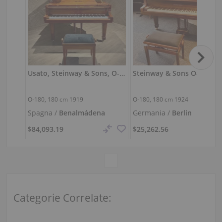
Usato, Steinway & Sons, O-180
O-180,
180 cm
1919
O-180,
180 cm
1924
Spagna /
Benalmádena
Germania /
Berlin
$84,093.19
$25,262.56
Categorie Correlate: