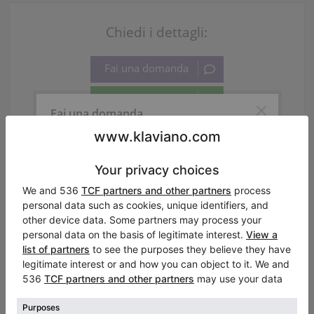
Chiedi i dettagli:
Fai una domanda
Persona di contatto:
Ned Kulasin
Informazioni su venditore:
Chiedere uno strumento
Richiesta di prezzo
Richiedete altre immagini
Chiedi l’affitto