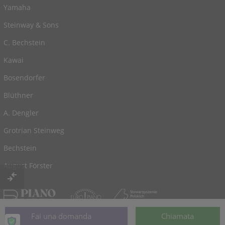
Yamaha
Steinway & Sons
C. Bechstein
Kawai
Bosendorfer
Blüthner
A. Dengler
Grotrian Steinweg
Bechstein
August Förster
© 2026, alimentato da
Klaviano.com