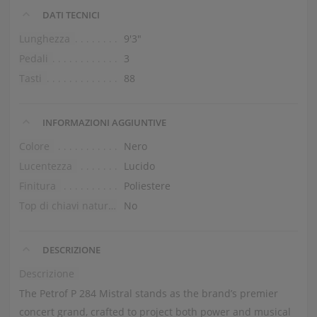
DATI TECNICI
Lunghezza
9′3″
Pedali
3
Tasti
88
INFORMAZIONI AGGIUNTIVE
Colore
Nero
Lucentezza
Lucido
Finitura
Poliestere
Top di chiavi naturali
No
DESCRIZIONE
Descrizione
The Petrof P 284 Mistral stands as the brand’s premier
concert grand, crafted to project both power and musical