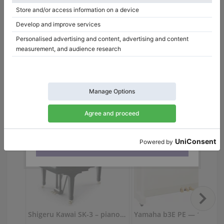
Chiaro
Azienda
Carlingford Music Centre
Carlingford
/ Australia
Concessionario ufficiale di:
Casio
,
Kawai
,
Petrof
Visita il salone virtuale del venditore
This site is protected by reCAPTCHA and the Google
Privacy Policy
and
Terms of Service
apply.
Shigeru Kawai SK-3 – pianoforte da concerto 188 cm