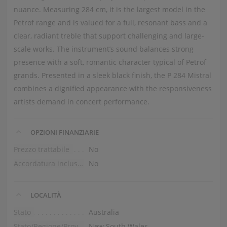
nuance. Measuring 284 cm, it is the largest model in the
Petrof range and is valued for a full, resonant bass and a
clear, radiant treble that support challenging and large-
scale works. The instrument’s sound balances strong
presence with a soft, romantic character typical of Petrof
grands. Presented in a sleek black finish, the P 284 Mistral
combines a dignified appearance with the responsiveness
artists demand in concert performance.
OPZIONI FINANZIARIE
Prezzo trattabile
No
Accordatura inclusa nel prezzo
No
LOCALITÀ
Stato
Australia
Stato/Regione/Provincia
New South Wales