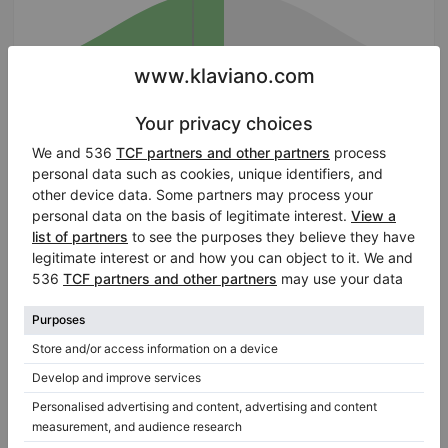
Prezzo medio
$78,414.00
Usato, Steinway & Sons, O-180