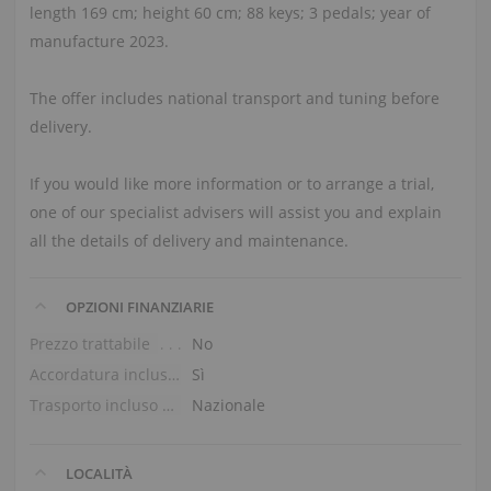
length 169 cm; height 60 cm; 88 keys; 3 pedals; year of
manufacture 2023.
The offer includes national transport and tuning before
delivery.
If you would like more information or to arrange a trial,
one of our specialist advisers will assist you and explain
all the details of delivery and maintenance.
OPZIONI FINANZIARIE
Prezzo trattabile
No
Accordatura inclusa nel prezzo
Sì
Trasporto incluso nel prezzo (piano terra)
Nazionale
LOCALITÀ