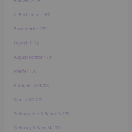
Baldwin 227E
C. Bechstein L 167
Bosendorfer 170
Feurich F172
August Forster 170
Pfeiffer 170
Ritmüller GH170R
Samick SG 172
Steingraeber & Söhne A-170
Steinway & Sons M-170