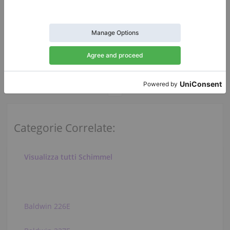
O-180,
180 cm
1919
P120, 1985
Spagna /
Benalmádena
Francia /
Évian-les-Bains
$84,002.30
$4,021.51
Categorie Correlate:
Visualizza tutti Schimmel
Baldwin 226E