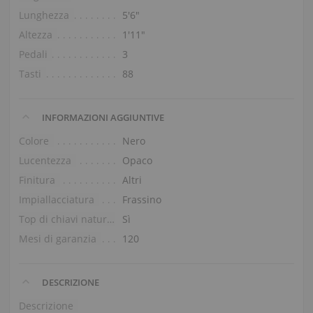
Lunghezza
5′6″
Altezza
1′11″
Pedali
3
Tasti
88
INFORMAZIONI AGGIUNTIVE
Colore
Nero
Lucentezza
Opaco
Finitura
Altri
Impiallacciatura
Frassino
Top di chiavi naturali
Sì
Mesi di garanzia
120
DESCRIZIONE
Descrizione