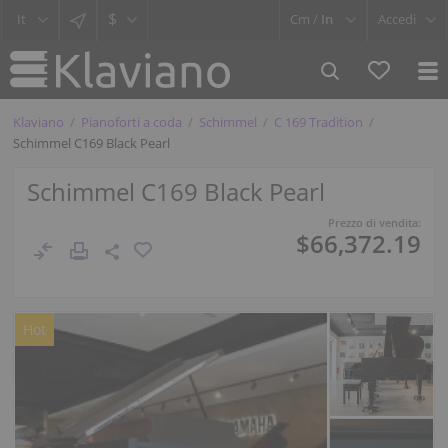
$
Cm /
In
Accedi
Klaviano
Pianoforti a coda
Schimmel
C 169 Tradition
Schimmel C169 Black Pearl
Schimmel C169 Black Pearl
Prezzo di vendita:
$66,372.19
Hot