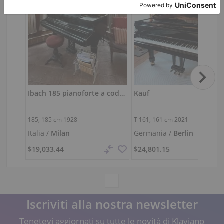
Ibach 185 pianoforte a coda — suono caldo e rotondo, pronto da suonare
Kauf
185,
185 cm
1928
T 161,
161 cm
2021
Italia /
Milan
Germania /
Berlin
$19,033.44
$24,801.15
Iscriviti alla nostra newsletter
Tenetevi aggiornati su tutte le novità di Klaviano