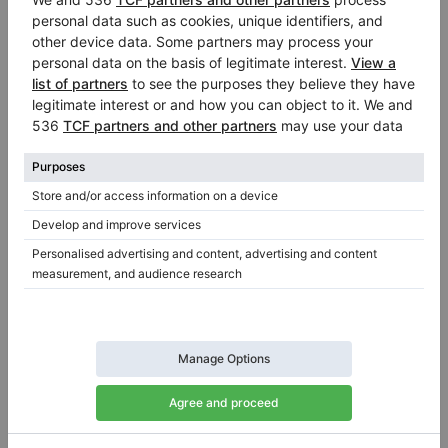
Azienda
Pickle Piano Company
Bloomingdale
/ Stati Uniti
Concessionario ufficiale di:
August Forster
,
C. Bechstein
,
Korg
,
Nordiska
,
Petrof
,
Pianodisc
,
Pleyel
,
Sohmer & Co.
,
Weinbach
Visita il salone virtuale del venditore