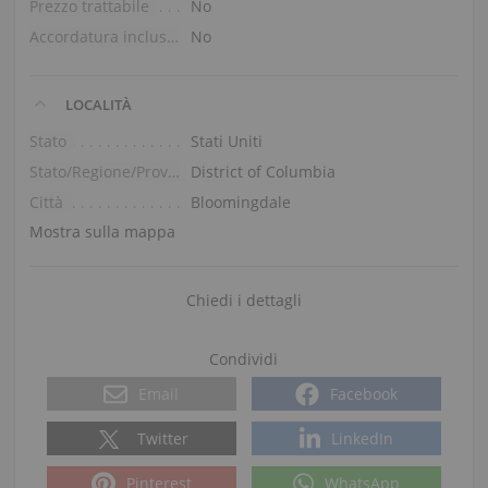
Prezzo trattabile
No
Accordatura inclusa nel prezzo
No
LOCALITÀ
Stato
Stati Uniti
Stato/Regione/Provincia
District of Columbia
Città
Bloomingdale
Mostra sulla mappa
Chiedi i dettagli
Condividi
Email
Facebook
Twitter
LinkedIn
Pinterest
WhatsApp