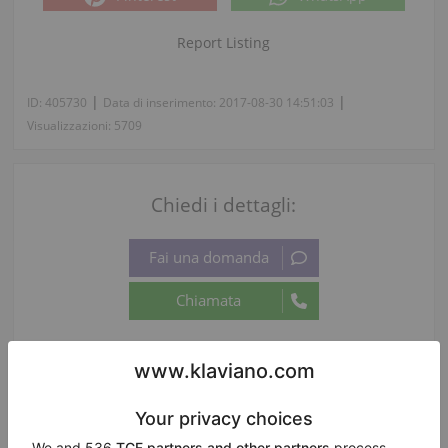
Report Listing
|
|
ID:
405730
Data di inserimento:
2017-08-30 14:51:03
Visualizzazioni:
5709
Chiedi i dettagli:
Lingua del telefono:
Informazioni su venditore: