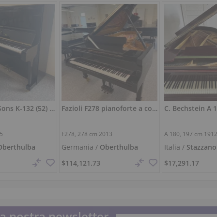
Steinway & Sons K-132 (52) – ristrutturato, pianoforte da concerto 132 cm
Fazioli F278 pianoforte a coda da concerto – suono potente, come nuovo
65
F278,
278 cm
2013
A 180,
197 cm
191
Oberthulba
Germania /
Oberthulba
Italia /
Stazzano
$114,121.73
$17,291.17
lla nostra newsletter