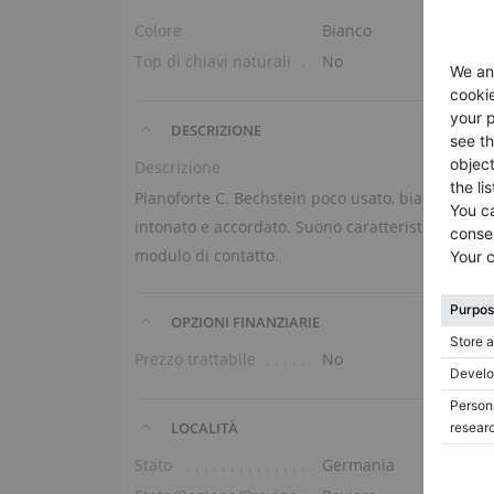
Colore
Bianco
Top di chiavi naturali
No
DESCRIZIONE
Descrizione
Pianoforte C. Bechstein poco usato, bianco opaco
intonato e accordato. Suono caratteristico, ottim
modulo di contatto.
OPZIONI FINANZIARIE
Prezzo trattabile
No
LOCALITÀ
Stato
Germania