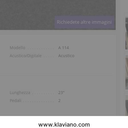
Richiedete altre immagini
Modello
A 114
Acustico/Digitale
Acustico
Lunghezza
23″
Pedali
2