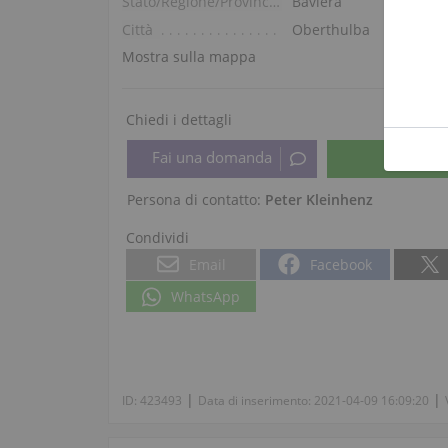
Stato/Regione/Provincia
Baviera
Città
Oberthulba
Mostra sulla mappa
Chiedi i dettagli
Persona di contatto:
Peter Kleinhenz
Condividi
Email
Facebook
WhatsApp
|
|
ID:
423493
Data di inserimento:
2021-04-09 16:09:20