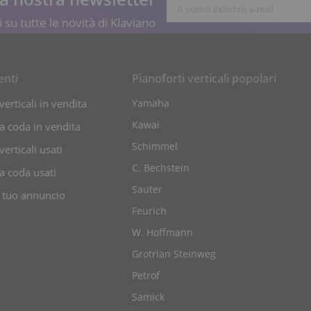
 su tutte le novità di Klaviano
enti
Pianoforti verticali popolari
verticali in vendita
Yamaha
Kawai
 a coda in vendita
Schimmel
verticali usati
C. Bechstein
 a coda usati
Sauter
l tuo annuncio
Feurich
W. Hoffmann
Grotrian Steinweg
Petrof
Samick