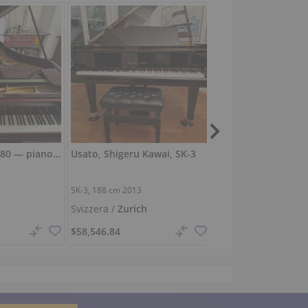
C. Bechstein A 180 — pianoforte a coda, suono ricco
Usato, Shigeru Kawai, SK-3
2
SK-3,
188 cm
2013
P120, 1985
Svizzera /
Zurich
Francia /
Évian-les-
$58,546.84
$4,023.08