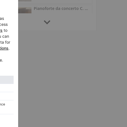
Pianoforte da concerto C. Bechstein 8 (III) 127 — 130 cm, noce
8 (III) 127, 1932
Germania /
Oberthulba
$11,412.17
Steinway & Sons D‑274 restaurato – nero lucido
D-274,
274 cm
1978
Germania /
Oberthulba
$80,576.85