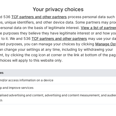
Lucentezza
Satinato
, serie Concert, di prima mano, perfettamente regolato,
a azione! Coperchio da pianoforte a coda! Per favore usa il
Accordatura inclusa nel prezzo
No