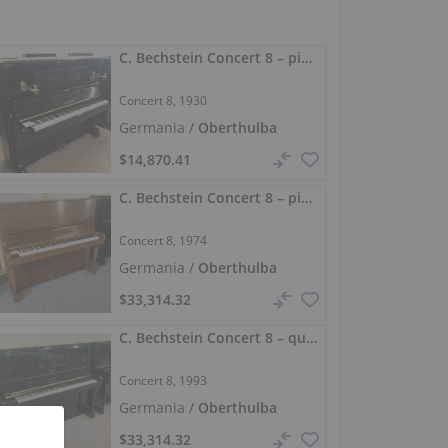
C. Bechstein Concert 8 – pianoforte 132 cm
Concert 8, 1930
Germania /
Oberthulba
$14,870.41
C. Bechstein Concert 8 – pianoforte da concerto 131 cm
Concert 8, 1974
Germania /
Oberthulba
$33,314.32
C. Bechstein Concert 8 – quasi mai suonato, suono pieno
Concert 8, 1993
Germania /
Oberthulba
$33,314.32