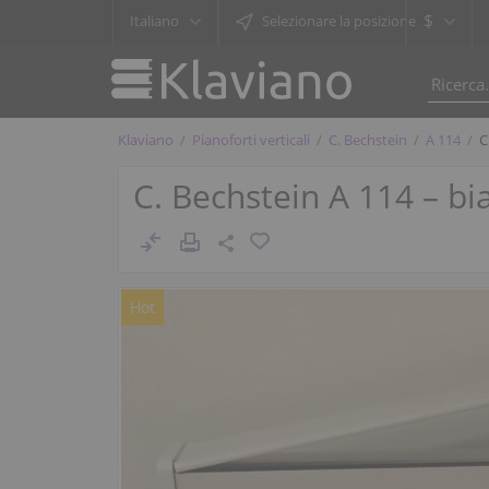
$
Italiano
Selezionare la posizione
Klaviano
Pianoforti verticali
C. Bechstein
A 114
C
C. Bechstein A 114 – bi
Hot