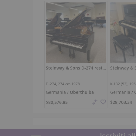
Steinway & Sons D‑274 restaurato – nero lucido
D-274,
274 cm
1978
K-132 (52), 19
Germania /
Oberthulba
Germania /
$80,576.85
$28,703.34
Iscriviti a