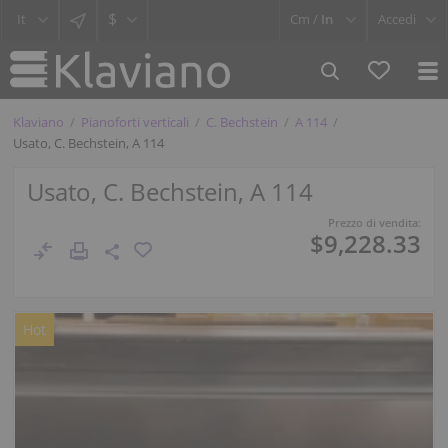
$
Cm /
In
Accedi
Klaviano
Pianoforti verticali
C. Bechstein
A 114
Usato, C. Bechstein, A 114
Usato, C. Bechstein, A 114
Prezzo di vendita:
$9,228.33
Hot