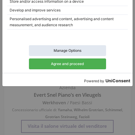
Informazioni su venditore:
Azienda
Evert Snel Piano’s en Vleugels
Werkhoven
/ Paesi Bassi
Concessionario ufficiale di:
Yamaha
,
Wilhelm Grotrian
,
Schimmel
,
Grotrian Steinweg
,
Fazioli
Visita il salone virtuale del venditore