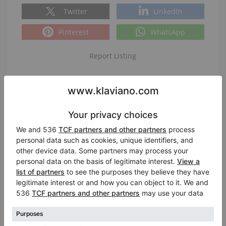
Twitter
LinkedIn
Pinterest
WhatsApp
Report Listing
|
|
ID:
433379
Data di inserimento:
2024-02-05 09:21:20
Visualizzazioni:
3028
Chiedi i dettagli:
Persona di contatto:
Egbert
Lingua del telefono: English, Nederlands