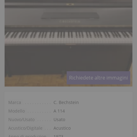
Richiedete altre immagini
Marca
C. Bechstein
Modello
A 114
Nuovo/Usato
Usato
Acustico/Digitale
Acustico
Anno di produzione
1973