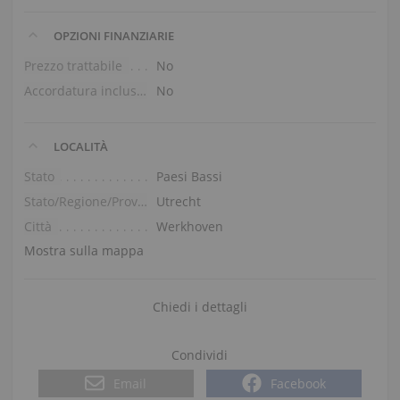
OPZIONI FINANZIARIE
Prezzo trattabile
No
Accordatura inclusa nel prezzo
No
LOCALITÀ
Stato
Paesi Bassi
Stato/Regione/Provincia
Utrecht
Città
Werkhoven
Mostra sulla mappa
Chiedi i dettagli
Condividi
Email
Facebook