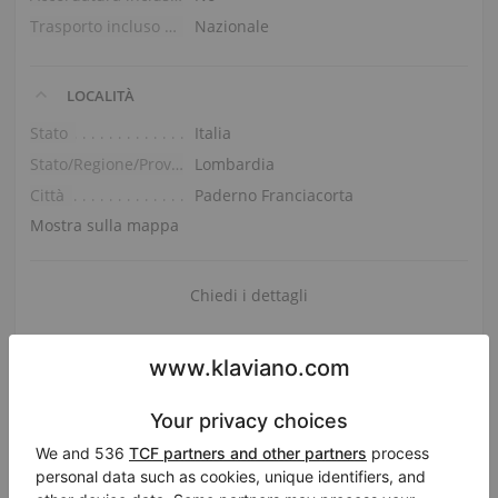
Trasporto incluso nel prezzo (piano terra)
Nazionale
LOCALITÀ
Stato
Italia
Stato/Regione/Provincia
Lombardia
Città
Paderno Franciacorta
Mostra sulla mappa
Chiedi i dettagli
Condividi
Email
Facebook
Twitter
LinkedIn
Pinterest
WhatsApp