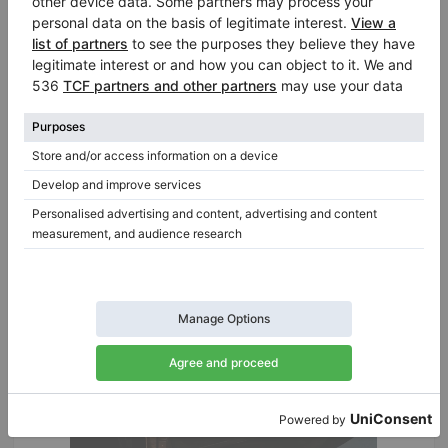
Report Listing
|
|
ID:
437645
Data di inserimento:
2026-05-27 16:24:43
Visualizzazioni:
725
Chiedi i dettagli:
Persona di contatto:
Pietro Mondini
Informazioni su venditore: