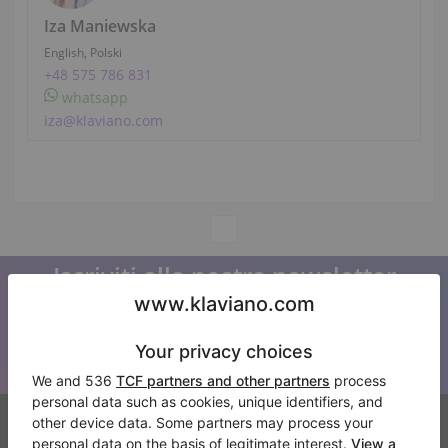
Iza Maniewska
English, Polski
+48 575 786 831
whatsapp
iza@klaviano.com
Iscriviti alla nostra newsletter
Tenetevi aggiornati su tutte le novità di Klaviano