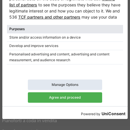
Klaviano
FAQ
Contatto
Chi siamo
Scrivi una recensione
Regolamento
Politica della privacy
Impostazioni per il consenso
Collegamenti
Pianoforti verticali in vendita
Pianoforti a coda in vendita