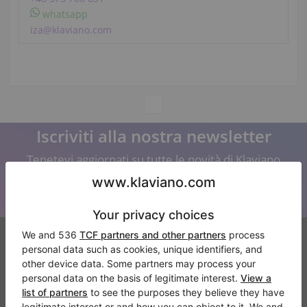
whatsapp
iza@klaviano.com
Iscriviti alla nostra newsletter
Tenetevi aggiornati su tutte le novità di Klaviano
Klaviano
FAQ