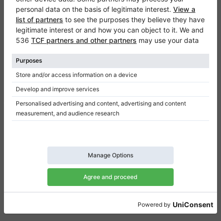
Klaviano
FAQ
Contatto
Chi siamo
Scrivi una recensione
Regolamento
Politica della privacy
Impostazioni per il consenso
Collegamenti
Pianoforti verticali in vendita