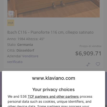
Hot
Ibach C116 – Pianoforte 116 cm, ciliegio satinato
Anno: 1984
Altezza:
45″
Stato:
Germania
Prezzo di vendita:
Città:
Düsseldorf
$6,909.71
Azienda
/
Venditore
verificato
Iscriviti alla nostra newsletter
Tenetevi aggiornati su tutte le novità di Klaviano