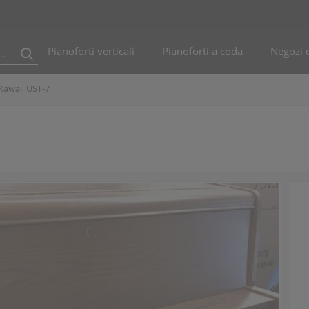
Pianoforti verticali
Pianoforti a coda
Negozi d
Kawai, UST-7