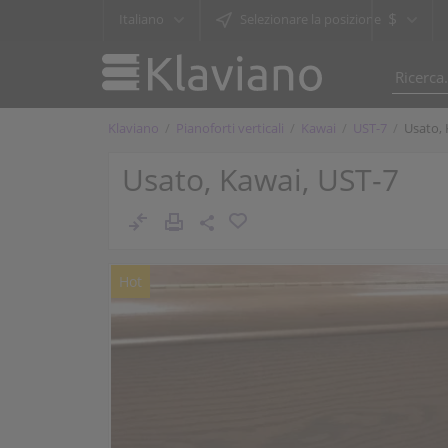
$
Italiano
Selezionare la posizione
Klaviano
Pianoforti verticali
Kawai
UST-7
Usato, 
Usato, Kawai, UST-7
Hot