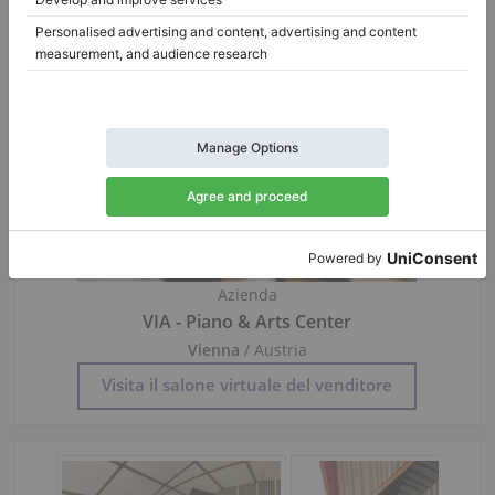
Informazioni su venditore:
Azienda
VIA - Piano & Arts Center
Vienna
/ Austria
Visita il salone virtuale del venditore