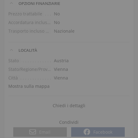
OPZIONI FINANZIARIE
Prezzo trattabile
No
Accordatura inclusa nel prezzo
No
Trasporto incluso nel prezzo (piano terra)
Nazionale
LOCALITÀ
Stato
Austria
Stato/Regione/Provincia
Vienna
Città
Vienna
Mostra sulla mappa
Chiedi i dettagli
Condividi
Email
Facebook