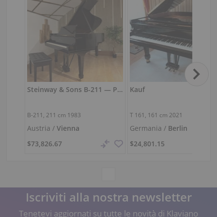
Steinway & Sons B-211 — Pianoforte a coda da salotto dal timbro maturo
Kauf
B-211,
211 cm
1983
T 161,
161 cm
2021
Austria /
Vienna
Germania /
Berlin
$73,826.67
$24,801.15
Iscriviti alla nostra newsletter
Tenetevi aggiornati su tutte le novità di Klaviano