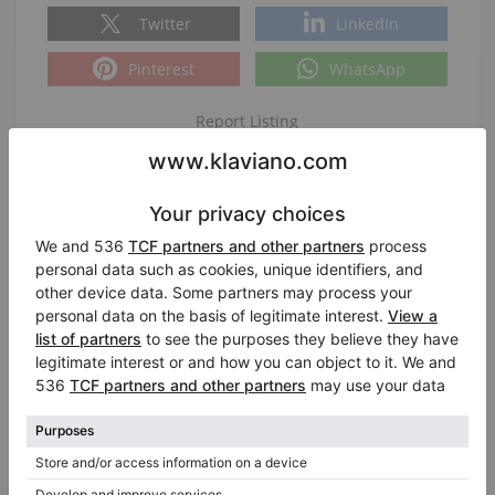
Twitter
LinkedIn
Pinterest
WhatsApp
Report Listing
|
|
ID:
437662
Data di inserimento:
2026-06-03 07:29:23
Visualizzazioni:
703
Chiedi i dettagli:
Persona di contatto:
Anastasia