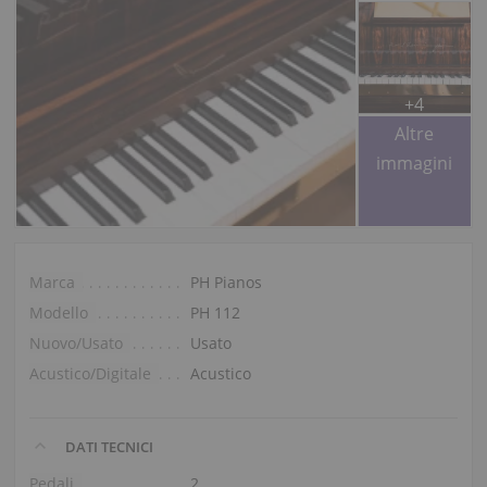
+4
Altre
immagini
Marca
PH Pianos
Modello
PH 112
Nuovo/Usato
Usato
Acustico/Digitale
Acustico
DATI TECNICI
Pedali
2