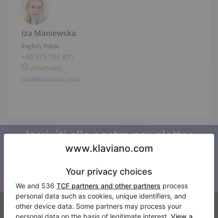
Iza Maniewska
English, Polski
+48 575 786 831
whatsapp
iza@klaviano.com
Iscriviti alla nostra newsletter
Tenetevi aggiornati su tutte le novità di Klaviano