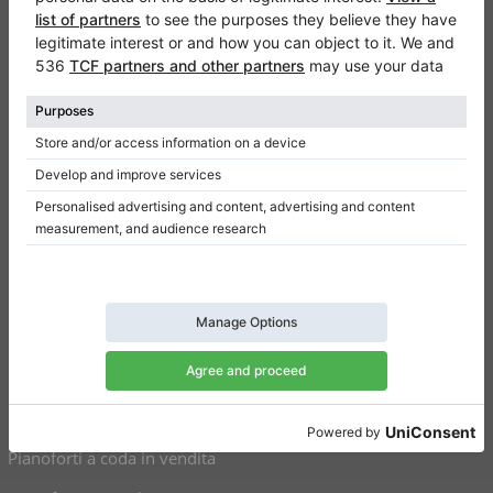
Klaviano
FAQ
Contatto
Chi siamo
Scrivi una recensione
Regolamento
Politica della privacy
Impostazioni per il consenso
Collegamenti
Pianoforti verticali in vendita
Pianoforti a coda in vendita