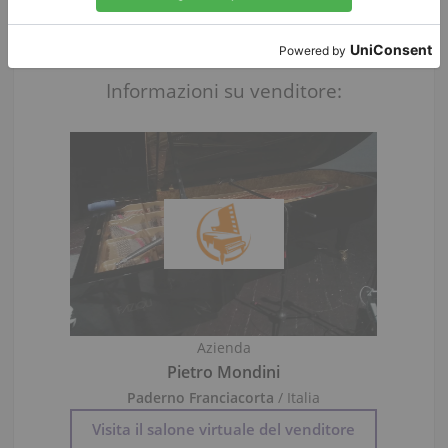
Persona di contatto:
Pietro Mondini
Informazioni su venditore:
Azienda
Pietro Mondini
Paderno Franciacorta
/ Italia
Visita il salone virtuale del venditore