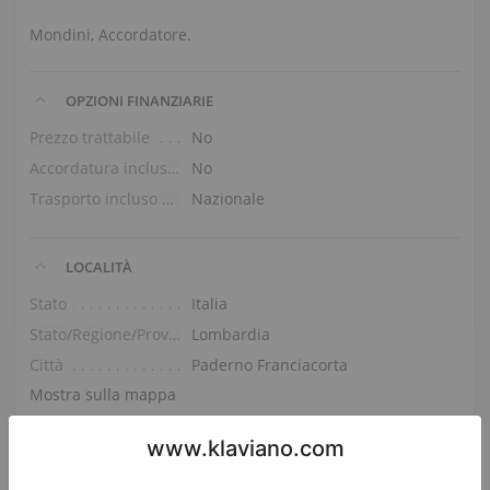
Mondini, Accordatore.
OPZIONI FINANZIARIE
Prezzo trattabile
No
Accordatura inclusa nel prezzo
No
Trasporto incluso nel prezzo (piano terra)
Nazionale
LOCALITÀ
Stato
Italia
Stato/Regione/Provincia
Lombardia
Città
Paderno Franciacorta
Mostra sulla mappa
Chiedi i dettagli