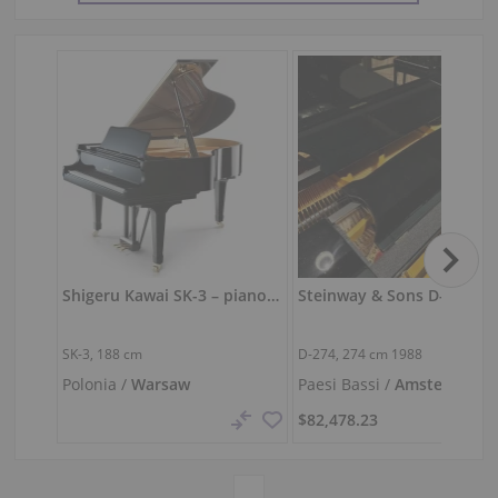
Shigeru Kawai SK-3 – pianoforte da concerto 188 cm
SK-3,
188 cm
D-274,
274 cm
1988
Polonia /
Warsaw
Paesi Bassi /
Amsterdam
$82,478.23