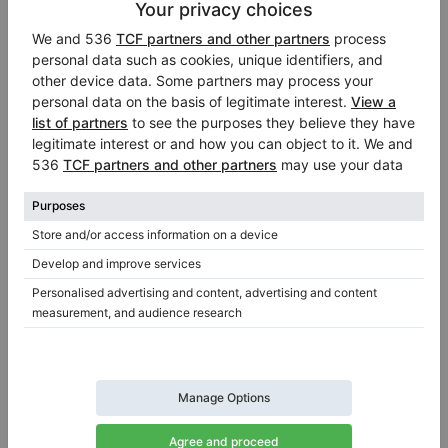
Condividi
Email
Facebook
Twitter
LinkedIn
Pinterest
WhatsApp
Report Listing
|
|
ID:
437643
Data di inserimento:
2026-05-27 15:59:32
Visualizzazioni:
676
Chiedi i dettagli: