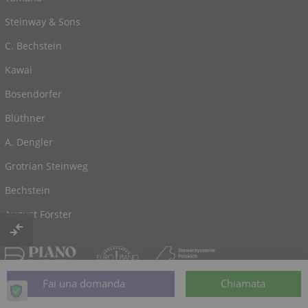
Steinway & Sons
C. Bechstein
Kawai
Bosendorfer
Blüthner
A. Dengler
Grotrian Steinweg
Bechstein
August Förster
© 2026, alimentato da
Klaviano.com