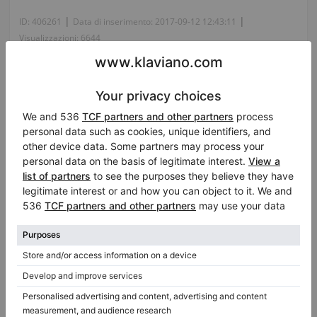
|
|
ID:
406261
Data di inserimento:
2017-09-12 12:43:11
Visualizzazioni:
6644
Chiedi i dettagli:
Persona di contatto:
Dan Rusling
Lingua del telefono: English
Informazioni su venditore: