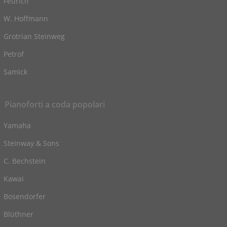
Feurich
W. Hoffmann
Grotrian Steinweg
Petrof
Samick
Pianoforti a coda popolari
Yamaha
Steinway & Sons
C. Bechstein
Kawai
Bosendorfer
Blüthner