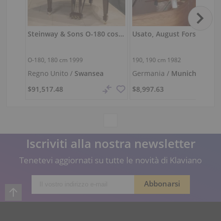
Steinway & Sons O-180 costruito in Germania in mogano lucido
Usato, August Forster, 19
O-180,
180 cm
1999
190,
190 cm
1982
Regno Unito /
Swansea
Germania /
Munich
$91,517.48
$8,997.63
Iscriviti alla nostra newsletter
Tenetevi aggiornati su tutte le novità di Klaviano