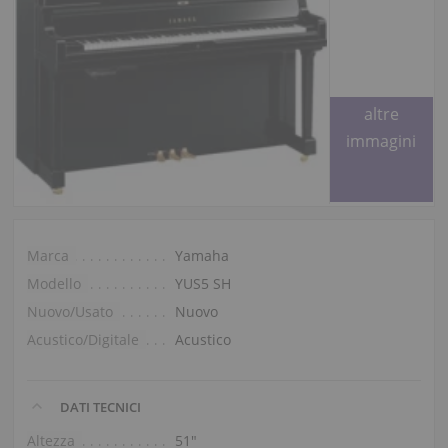
Richiedete
altre
immagini
Marca
Yamaha
Modello
YUS5 SH
Nuovo/Usato
Nuovo
Acustico/Digitale
Acustico
DATI TECNICI
Altezza
51″