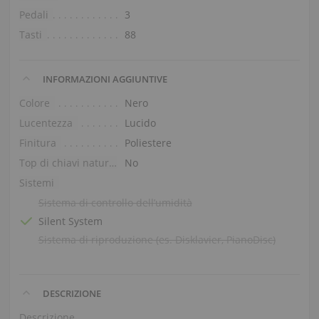
Pedali
3
Tasti
88
INFORMAZIONI AGGIUNTIVE
Colore
Nero
Lucentezza
Lucido
Finitura
Poliestere
Top di chiavi naturali
No
Sistemi
Sistema di controllo dell’umidità
Silent System
Sistema di riproduzione (es. Disklavier, PianoDisc)
DESCRIZIONE
Descrizione