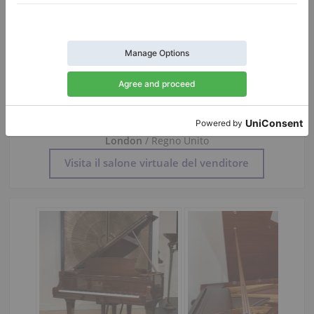
Azienda
Coach House Pianos
London
/ Regno Unito
Visita il salone virtuale del venditore