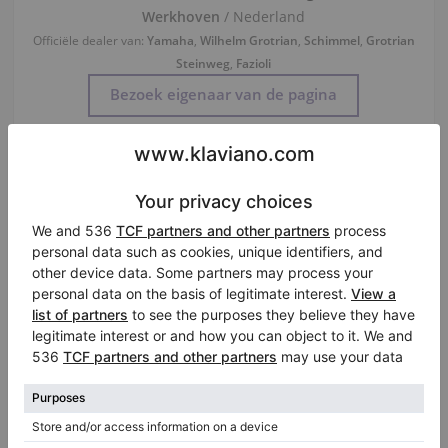
Werkhoven
/ Nederland
Officiële dealer van:
Yamaha
,
Wilhelm Grotrian
,
Schimmel
,
Grotrian
Steinweg
,
Fazioli
Bezoek eigenaar van de pagina
Gebruikte, Bosendorfer, 280
Gebruikte, Yamaha, CFIIIS
280,
280 cm
1980
CFIIIS,
275 cm
2006