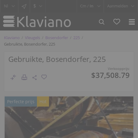
$
Cm /
In
Aanmelden
Klaviano
Vleugels
Bosendorfer
225
Gebruikte, Bosendorfer, 225
Gebruikte, Bosendorfer, 225
Verkoopprijs:
$37,508.79
Perfecte prijs
Hot