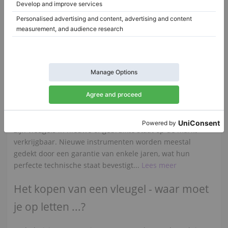
Nederland /
Werkhoven
Italië /
Camponogara
$60,591.13
U wilt een tweedehandsvleugel kopen?
Bij het zoeken naar een vleugel die te koop is, zijn er
verschillende aspecten waar men rekening mee moet
houden alvorens een aankoop te doen. Net als bij piano's
zijn vleugels in nieuwe of gebruikte staat op de markt
verkrijgbaar. Nieuwe instrumenten worden meestal
gedekt door een garantie van enkele jaren, wat hun
perfecte technische staat bevestigt...
Lees meer
Het kopen van een vleugel - waar moet
je op letten ...?