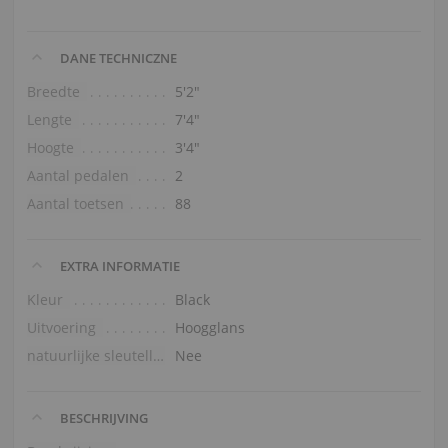
DANE TECHNICZNE
Breedte
5′2″
Lengte
7′4″
Hoogte
3′4″
Aantal pedalen
2
Aantal toetsen
88
EXTRA INFORMATIE
Kleur
Black
Uitvoering
Hoogglans
natuurlijke sleutellaag
Nee
BESCHRIJVING