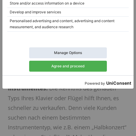
veröffentlichen, wo wir versuchen, die die
Abmessungen bestimmter Klavier- und
Flügelmodelle. Die genauen Maße bestimmter
Modelle finden Sie auch Sie können die
genauen Abmessungen bestimmter Modelle
auch auf der Website des Herstellers finden.
Wenn Sie die Maße kennen,
hilft Ihnen das
auch bei der Bestimmung des Typs Ihres
Instrumentes.
Die Kenntnis des genauen
Typs Ihres Klavier oder Flügel hilft Ihnen, es
schneller zu verkaufen. Denn viele Kunden
suchen nach einem bestimmten
Instrumententyp, wie z.B. einem „Halbkonzert“