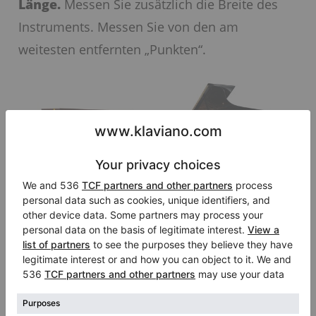
Länge.
Messen Sie zusätzlich die Breite des
Instruments. Messen Sie von den am
weitesten entfernten „Punkten“.
Die Kenntnis der Maße ist hilfreich bei der
Bestimmung des Klavier – oder
Flügelmodells.
Sie können die Artikel
verwenden, die wir unter den Markenanzeigen